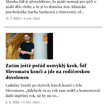
Mnoho lidí je přesvědčeno, že muži nemají pro péči o
malé děti vlohy a že je to doména žen. Klinická
psycholožka Darba Saxbeová z University of...
15. 7. 2025 ▪ 3 min. čtení
Zatím ještě pořád nezvyklý krok. Šéf
Slevomatu končí a jde na rodičovskou
dovolenou
Ladislav Veselý po čtyřech letech končí v čele
Slevomatu. „Kdybych tu za rok zase seděl a komentoval
další úspěšný rok, už by mi to...
2. 4. 2024 ▪ 5 min. čtení