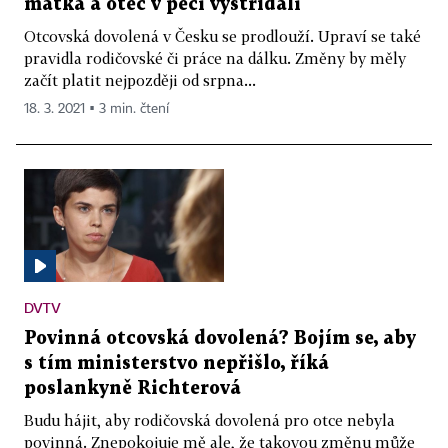
matka a otec v péči vystřídali
Otcovská dovolená v Česku se prodlouží. Upraví se také
pravidla rodičovské či práce na dálku. Změny by měly
začít platit nejpozději od srpna...
18. 3. 2021 ▪ 3 min. čtení
DVTV
Povinná otcovská dovolená? Bojím se, aby
s tím ministerstvo nepřišlo, říká
poslankyně Richterová
Budu hájit, aby rodičovská dovolená pro otce nebyla
povinná. Znepokojuje mě ale, že takovou změnu může