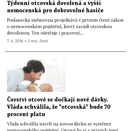
Týdenní otcovská dovolená a vyšší
nemocenská pro dobrovolné hasiče
Poslanecká sněmovna projednává v prvním čtení zákon
o nemocenském pojištění, který zavádí otcovskou
dovolenou. Ten ošetřuje i pracovní...
7. 6. 2016 ▪ 3 min. čtení
Čerství otcové se dočkají nové dávky.
Vláda schválila, že "otcovská" bude 70
procent platu
Vláda schválila návrh na novou dávku ze systému
nemocenského pojištění. Otcové by si v prvních šesti