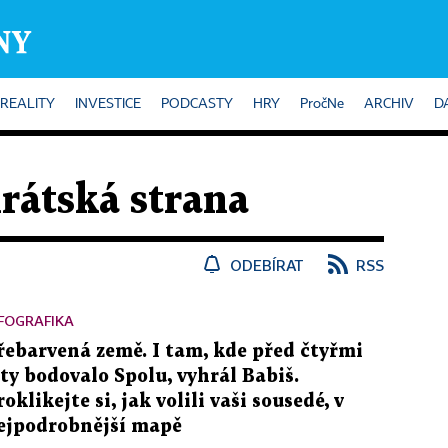
REALITY
INVESTICE
PODCASTY
HRY
PročNe
ARCHIV
D
rátská strana
ODEBÍRAT
RSS
FOGRAFIKA
řebarvená země. I tam, kde před čtyřmi
ety bodovalo Spolu, vyhrál Babiš.
roklikejte si, jak volili vaši sousedé, v
ejpodrobnější mapě