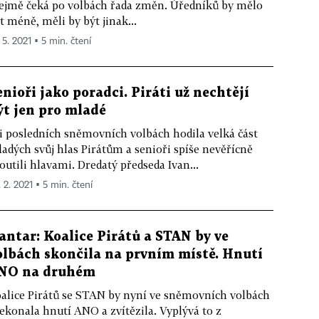
ejmě čeká po volbách řada změn. Úředníků by mělo
t méně, měli by být jinak...
 5. 2021 ▪ 5 min. čtení
enioři jako poradci. Piráti už nechtějí
ýt jen pro mladé
i posledních sněmovních volbách hodila velká část
adých svůj hlas Pirátům a senioři spíše nevěřícně
outili hlavami. Dredatý předseda Ivan...
 2. 2021 ▪ 5 min. čtení
antar: Koalice Pirátů a STAN by ve
olbách skončila na prvním místě. Hnutí
NO na druhém
alice Pirátů se STAN by nyní ve sněmovních volbách
ekonala hnutí ANO a zvítězila. Vyplývá to z