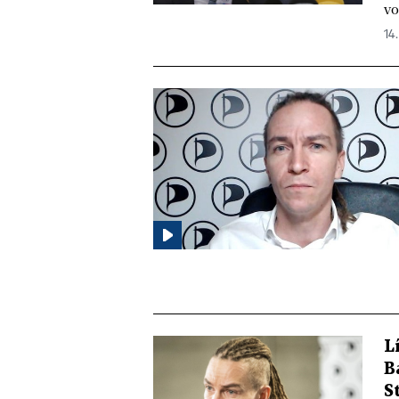
vo
14.
L
B
S