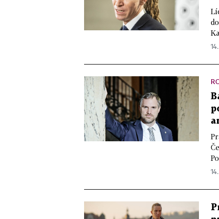
Lí
do
Ka
14.
R
B
p
a
Pr
Če
Po
14.
P