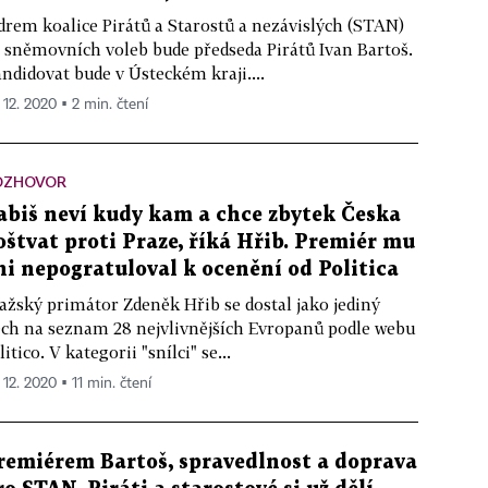
drem koalice Pirátů a Starostů a nezávislých (STAN)
 sněmovních voleb bude předseda Pirátů Ivan Bartoš.
ndidovat bude v Ústeckém kraji....
 12. 2020 ▪ 2 min. čtení
OZHOVOR
abiš neví kudy kam a chce zbytek Česka
oštvat proti Praze, říká Hřib. Premiér mu
ni nepogratuloval k ocenění od Politica
ažský primátor Zdeněk Hřib se dostal jako jediný
ch na seznam 28 nejvlivnějších Evropanů podle webu
litico. V kategorii "snílci" se...
 12. 2020 ▪ 11 min. čtení
remiérem Bartoš, spravedlnost a doprava