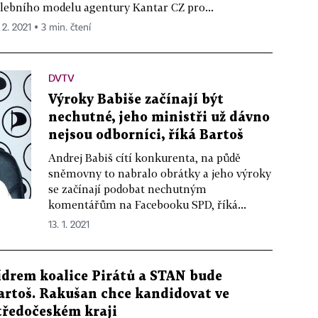
lebního modelu agentury Kantar CZ pro...
 2. 2021 ▪ 3 min. čtení
DVTV
Výroky Babiše začínají být
nechutné, jeho ministři už dávno
nejsou odborníci, říká Bartoš
Andrej Babiš cítí konkurenta, na půdě
sněmovny to nabralo obrátky a jeho výroky
se začínají podobat nechutným
komentářům na Facebooku SPD, říká...
13. 1. 2021
ídrem koalice Pirátů a STAN bude
artoš. Rakušan chce kandidovat ve
tředočeském kraji