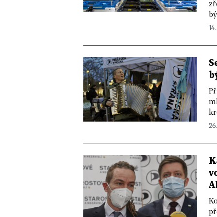
zř
bý
14.
S
b
Př
ml
kr
26.
K
v
A
Ko
př