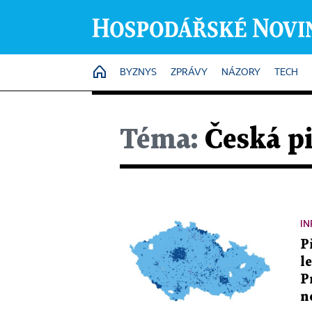
HOME
BYZNYS
ZPRÁVY
NÁZORY
TECH
Téma:
Česká pi
IN
P
l
P
n