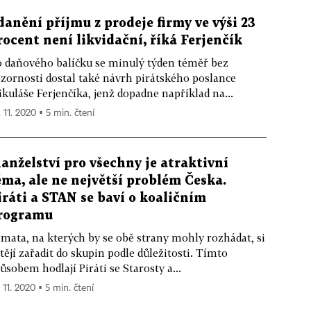
danění příjmu z prodeje firmy ve výši 23
rocent není likvidační, říká Ferjenčík
 daňového balíčku se minulý týden téměř bez
zornosti dostal také návrh pirátského poslance
kuláše Ferjenčíka, jenž dopadne například na...
 11. 2020 ▪ 5 min. čtení
anželství pro všechny je atraktivní
éma, ale ne největší problém Česka.
iráti a STAN se baví o koaličním
rogramu
mata, na kterých by se obě strany mohly rozhádat, si
tějí zařadit do skupin podle důležitosti. Tímto
ůsobem hodlají Piráti se Starosty a...
 11. 2020 ▪ 5 min. čtení