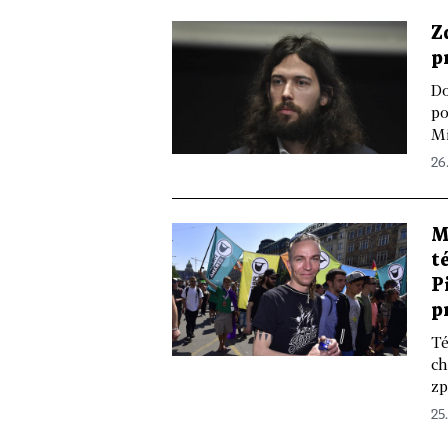
Z
p
Do
po
Mi
26.
M
t
P
p
Té
ch
zp
25.