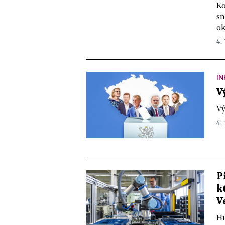
Ko
sn
ok
4. 
IN
V
Vý
4. 
P
k
V
Hu