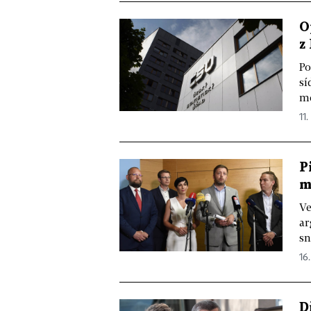
O
z
Po
sí
mě
11.
P
m
Ve
ar
sn
16
D