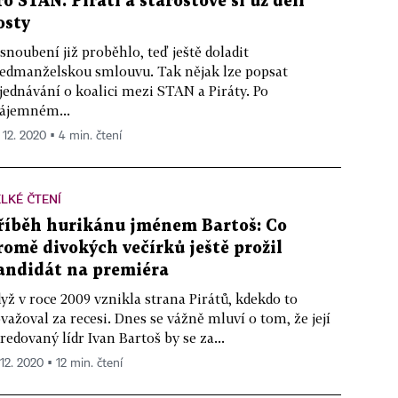
ro STAN. Piráti a starostové si už dělí
osty
snoubení již proběhlo, teď ještě doladit
edmanželskou smlouvu. Tak nějak lze popsat
jednávání o koalici mezi STAN a Piráty. Po
ájemném...
. 12. 2020 ▪ 4 min. čtení
LKÉ ČTENÍ
říběh hurikánu jménem Bartoš: Co
romě divokých večírků ještě prožil
andidát na premiéra
yž v roce 2009 vznikla strana Pirátů, kdekdo to
važoval za recesi. Dnes se vážně mluví o tom, že její
redovaný lídr Ivan Bartoš by se za...
 12. 2020 ▪ 12 min. čtení