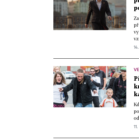
p
p
Za
př
vy
vz
14
VE
P
k
k
Kd
po
od
11.