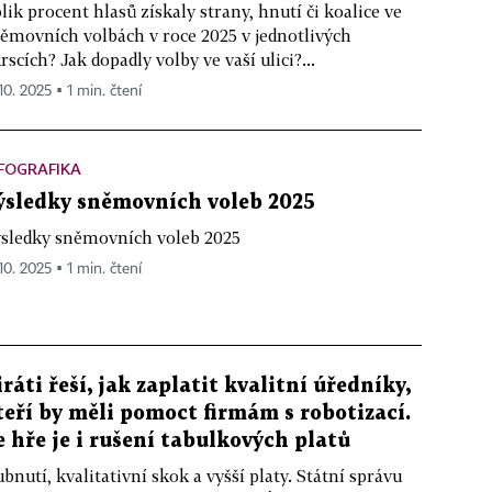
lik procent hlasů získaly strany, hnutí či koalice ve
ěmovních volbách v roce 2025 v jednotlivých
rscích? Jak dopadly volby ve vaší ulici?...
10. 2025 ▪ 1 min. čtení
FOGRAFIKA
ýsledky sněmovních voleb 2025
sledky sněmovních voleb 2025
10. 2025 ▪ 1 min. čtení
iráti řeší, jak zaplatit kvalitní úředníky,
teří by měli pomoct firmám s robotizací.
e hře je i rušení tabulkových platů
bnutí, kvalitativní skok a vyšší platy. Státní správu