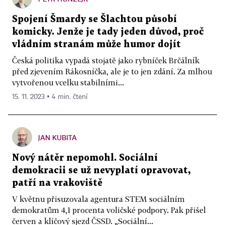
Spojení Šmardy se Šlachtou působí
komicky. Jenže je tady jeden důvod, proč
vládním stranám může humor dojít
Česká politika vypadá stojatě jako rybníček Brčálník
před zjevením Rákosníčka, ale je to jen zdání. Za mlhou
vytvořenou vcelku stabilními...
15. 11. 2023 ▪ 4 min. čtení
JAN KUBITA
Nový nátěr nepomohl. Sociální
demokracii se už nevyplatí opravovat,
patří na vrakoviště
V květnu přisuzovala agentura STEM sociálním
demokratům 4,1 procenta voličské podpory. Pak přišel
červen a klíčový sjezd ČSSD. „Sociální...