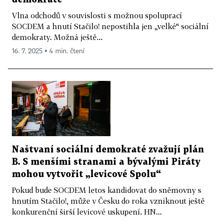
Vlna odchodů v souvislosti s možnou spoluprací
SOCDEM a hnutí Stačilo! nepostihla jen „velké“ sociální
demokraty. Možná ještě...
16. 7. 2025 ▪ 4 min. čtení
Naštvaní sociální demokraté zvažují plán
B. S menšími stranami a bývalými Piráty
mohou vytvořit „levicové Spolu“
Pokud bude SOCDEM letos kandidovat do sněmovny s
hnutím Stačilo!, může v Česku do roka vzniknout ještě
konkurenční širší levicové uskupení. HN...