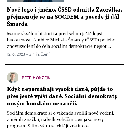
Nové logo i jméno. ČSSD odmítla Zaorálka,
přejmenuje se na SOCDEM a povede ji dál
Šmarda
Máme skvělou historii a před sebou ještě lepší
budoucnost. Ambice Michala Šmardy (ČSSD) po jeho
znovuzvolení do čela sociální demokracie nejsou...
12. 6. 2023 ▪ 3 min. čtení
PETR HONZEJK
Když nepomáhají vysoké daně, půjde to
přes ještě vyšší daně. Sociální demokraty
novým kouskům nenaučíš
Sociální demokraté si o víkendu zvolili nové vedení,
změnili značku, nabídli voličům cosi jako nový
program. S tím vším se chtějí vrátit do...