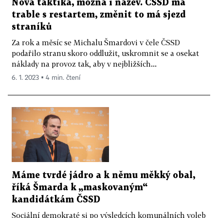
Nová taktika, možná i název. ČSSD má
trable s restartem, změnit to má sjezd
straníků
Za rok a měsíc se Michalu Šmardovi v čele ČSSD
podařilo stranu skoro oddlužit, uskromnit se a osekat
náklady na provoz tak, aby v nejbližších...
6. 1. 2023 ▪ 4 min. čtení
Máme tvrdé jádro a k němu měkký obal,
říká Šmarda k „maskovaným“
kandidátkám ČSSD
Sociální demokraté si po výsledcích komunálních voleb