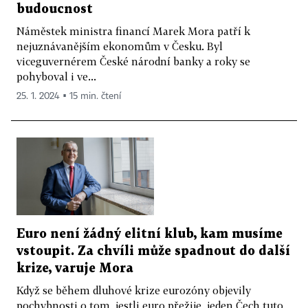
budoucnost
Náměstek ministra financí Marek Mora patří k
nejuznávanějším ekonomům v Česku. Byl
viceguvernérem České národní banky a roky se
pohyboval i ve...
25. 1. 2024 ▪ 15 min. čtení
Euro není žádný elitní klub, kam musíme
vstoupit. Za chvíli může spadnout do další
krize, varuje Mora
Když se během dluhové krize eurozóny objevily
pochybnosti o tom, jestli euro přežije, jeden Čech tuto