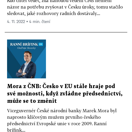
Kdo chtěl vědět, zda náhodou vedení ČNB nemění
názor na potřebu zvyšovat v Česku úroky, tomu stačilo
sledovat, jaké rozhovory radních dostávaly...
4. 11. 2022 ▪ 4 min. čtení
Mora z ČNB: Česko v EU stále hraje pod
své možnosti, když zvládne předsednictví,
může se to změnit
Viceguvernér České národní banky Marek Mora byl
naprosto klíčovým mužem prvního českého
předsednictví Evropské unie v roce 2009. Ranní
brífink...