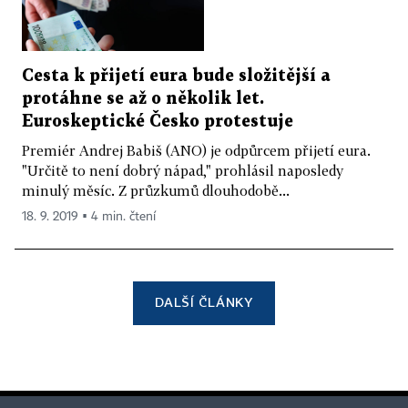
Cesta k přijetí eura bude složitější a
protáhne se až o několik let.
Euroskeptické Česko protestuje
Premiér Andrej Babiš (ANO) je odpůrcem přijetí eura.
"Určitě to není dobrý nápad," prohlásil naposledy
minulý měsíc. Z průzkumů dlouhodobě...
18. 9. 2019 ▪ 4 min. čtení
DALŠÍ ČLÁNKY