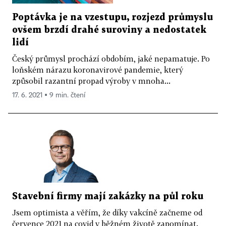
Poptávka je na vzestupu, rozjezd průmyslu
ovšem brzdí drahé suroviny a nedostatek
lidí
Český průmysl prochází obdobím, jaké nepamatuje. Po
loňském nárazu koronavirové pandemie, který
způsobil razantní propad výroby v mnoha...
17. 6. 2021 ▪ 9 min. čtení
Stavební firmy mají zakázky na půl roku
Jsem optimista a věřím, že díky vakcíně začneme od
července 2021 na covid v běžném životě zapomínat.