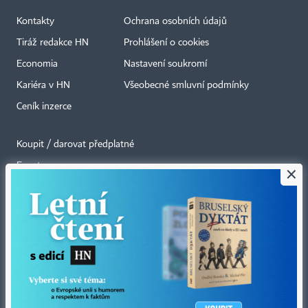
Kontakty
Ochrana osobních údajů
Tiráž redakce HN
Prohlášení o cookies
Economia
Nastavení soukromí
Kariéra v HN
Všeobecné smluvní podmínky
Ceník inzerce
Koupit / darovat předplatné
Eventy
×
Newslettery
RSS kanály
Autorská práva vykonává vydavatel. Bez písemného svolení vydavatele je
zakázáno jakékoli užití částí nebo celku díla, zejména rozmnožování a šíření
jakýmkoli způsobem, mechanickým nebo elektronickým, v českém nebo
jiném jazyce. Bez souhlasu vydavatele je zakázáno též rozmnožování