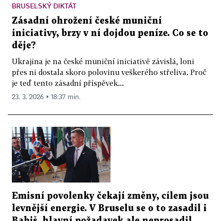
BRUSELSKÝ DIKTÁT
Zásadní ohrožení české muniční
iniciativy, brzy v ní dojdou peníze. Co se to
děje?
Ukrajina je na české muniční iniciativě závislá, loni
přes ni dostala skoro polovinu veškerého střeliva. Proč
je teď tento zásadní příspěvek...
23. 3. 2026 ▪ 18:37 min.
Emisní povolenky čekají změny, cílem jsou
levnější energie. V Bruselu se o to zasadil i
Babiš, hlavní požadavek ale neprosadil