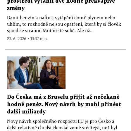
prostředí vytáhli dvě hodně překvapivé
změny
Danit benzin a naftu a vytápění domů plynem nebo
uhlím, to rozhodně nejsou opatření, která by si člověk
spojil se stranou Motoristé sobě. Ale už...
23. 6. 2026 ▪ 13:37 min.
Do Česka má z Bruselu přijít až nečekaně
hodně peněz. Nový návrh by mohl přinést
další miliardy
Nový návrh společného rozpočtu EU je pro Česko a
další relativně chudší členské země štědřejší, než byl