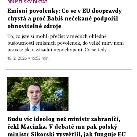
BRUSELSKÝ DIKTÁT
Emisní povolenky: Co se v EU doopravdy
chystá a proč Babiš nečekaně podpořil
obnovitelné zdroje
To, co jste si mohli přečíst v médiích ohledně
budoucnosti emisních povolenek, do velké míry není
pravda: jde o zásadní nepochopení. Co se tedy...
16. 2. 2026 ▪ 16:53 min.
Budu víc ideolog než ministr zahraničí,
řekl Macinka. V debatě mu pak polský
ministr Sikorski vysvětlil, jak funguje EU