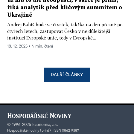
už mu to ale neodpustí, v sázce je příliš,
říká analytik před klíčovým summitem o
Ukrajině
Andrej Babiš bude ve čtvrtek, takřka na den přesně po
čtyřech letech, zastupovat Česko v nejdůležitější
instituci Evropské unie, tedy v Evropské...
18. 12. 2025 ▪ 4 min. čtení
DALŠÍ ČLÁNKY
©
1996-2026
Economia, a.s.
Hospodářské noviny (print) ISSN 0862-9587