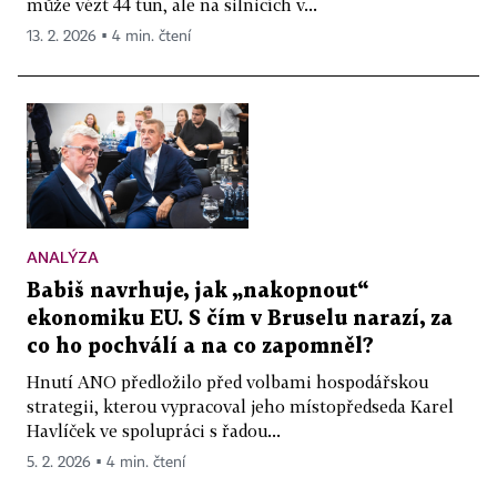
může vézt 44 tun, ale na silnicích v...
13. 2. 2026 ▪ 4 min. čtení
ANALÝZA
Babiš navrhuje, jak „nakopnout“
ekonomiku EU. S čím v Bruselu narazí, za
co ho pochválí a na co zapomněl?
Hnutí ANO předložilo před volbami hospodářskou
strategii, kterou vypracoval jeho místopředseda Karel
Havlíček ve spolupráci s řadou...
5. 2. 2026 ▪ 4 min. čtení