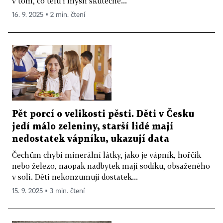
v tom, co tělu i mysli skutečně...
16. 9. 2025 ▪ 2 min. čtení
Pět porcí o velikosti pěsti. Děti v Česku
jedí málo zeleniny, starší lidé mají
nedostatek vápníku, ukazují data
Čechům chybí minerální látky, jako je vápník, hořčík
nebo železo, naopak nadbytek mají sodíku, obsaženého
v soli. Děti nekonzumují dostatek...
15. 9. 2025 ▪ 3 min. čtení