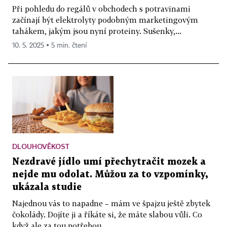
Při pohledu do regálů v obchodech s potravinami
začínají být elektrolyty podobným marketingovým
tahákem, jakým jsou nyní proteiny. Sušenky,...
10. 5. 2025 ▪ 5 min. čtení
DLOUHOVĚKOST
Nezdravé jídlo umí přechytračit mozek a
nejde mu odolat. Můžou za to vzpomínky,
ukázala studie
Najednou vás to napadne – mám ve špajzu ještě zbytek
čokolády. Dojíte ji a říkáte si, že máte slabou vůli. Co
když ale za tou potřebou...