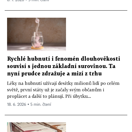
8. 7. 2026 ▪ 5 min. čtení
Rychlé hubnutí i fenomén dlouhověkosti
souvisí s jednou základní surovinou. Ta
nyní prudce zdražuje a mizí z trhu
Léky na hubnutí užívají desítky milionů lidí po celém
světě, první státy už je začaly svým občanům i
proplácet a další to plánují. Při úbytku...
18. 6. 2026 ▪ 5 min. čtení