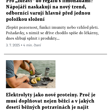
Pro „zdraví“ do regálu s limonádami?
Nápojáři naskakují na nový trend,
odborníci varují hlavně před jednou
položkou složení
Zlepšit pozornost, funkci imunity nebo vzhled pleti.
Požadavky, s nimiž se dříve chodilo spíše do lékárny,
dnes slibují splnit i produkty...
3. 7. 2025 ▪ 4 min. čtení
Elektrolyty jako nové proteiny. Proč je
musí doplňovat nejen běžci a v jakých
deseti běžných potravinách je najít