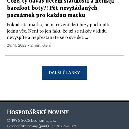
Cože, ty dáváš dětem sladkosti a nemají
barefoot boty?! Pět nevyžádaných
poznámek pro každou matku
Pokud jste matka, po narození dětí brzy pochopíte
jednu věc. Není to jen fakt, že už se nikdy v klidu
nevyspíte a nepřestanete se o své děti...
24. 11. 2023 ▪ 2 min. čtení
DALŠÍ ČLÁNKY
©
1996-2026
Economia, a.s.
Hospodářské noviny (print) ISSN 0862-9587