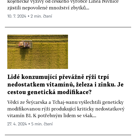
kojenecké výživy od českého výrobce Linea Nivnice
zjistili nepovolené množství zbytků...
10. 7. 2024 ▪ 2 min. čtení
Lidé konzumující převážně rýži trpí
nedostatkem vitamínů, železa i zinku. Je
cestou genetická modifikace?
Vědci ze Švýcarska a Tchaj-wanu vyšlechtili geneticky
modifikovanou rýži produkující kriticky nedostatkový
vitamín B1. K potřebným lidem se však...
27. 4. 2024 ▪ 5 min. čtení