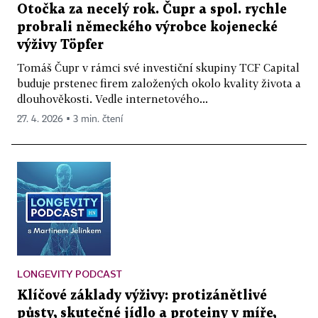
Otočka za necelý rok. Čupr a spol. rychle
probrali německého výrobce kojenecké
výživy Töpfer
Tomáš Čupr v rámci své investiční skupiny TCF Capital
buduje prstenec firem založených okolo kvality života a
dlouhověkosti. Vedle internetového...
27. 4. 2026 ▪ 3 min. čtení
LONGEVITY PODCAST
Klíčové základy výživy: protizánětlivé
půsty, skutečné jídlo a proteiny v míře,