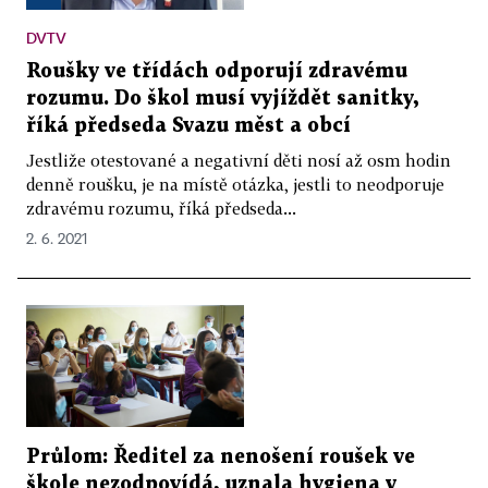
DVTV
Roušky ve třídách odporují zdravému
rozumu. Do škol musí vyjíždět sanitky,
říká předseda Svazu měst a obcí
Jestliže otestované a negativní děti nosí až osm hodin
denně roušku, je na místě otázka, jestli to neodporuje
zdravému rozumu, říká předseda...
2. 6. 2021
Průlom: Ředitel za nenošení roušek ve
škole nezodpovídá, uznala hygiena v