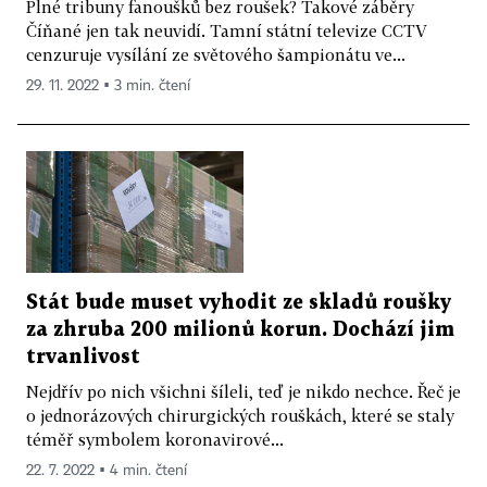
Plné tribuny fanoušků bez roušek? Takové záběry
Číňané jen tak neuvidí. Tamní státní televize CCTV
cenzuruje vysílání ze světového šampionátu ve...
29. 11. 2022 ▪ 3 min. čtení
Stát bude muset vyhodit ze skladů roušky
za zhruba 200 milionů korun. Dochází jim
trvanlivost
Nejdřív po nich všichni šíleli, teď je nikdo nechce. Řeč je
o jednorázových chirurgických rouškách, které se staly
téměř symbolem koronavirové...
22. 7. 2022 ▪ 4 min. čtení