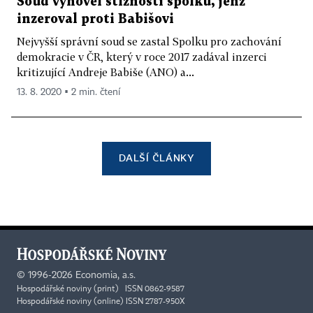
Soud vyhověl stížnosti spolku, jenž
inzeroval proti Babišovi
Nejvyšší správní soud se zastal Spolku pro zachování
demokracie v ČR, který v roce 2017 zadával inzerci
kritizující Andreje Babiše (ANO) a...
13. 8. 2020 ▪ 2 min. čtení
DALŠÍ ČLÁNKY
©
1996-2026
Economia, a.s.
Hospodářské noviny (print) ISSN 0862-9587
Hospodářské noviny (online) ISSN 2787-950X