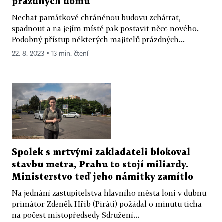
prázdných domů
Nechat památkově chráněnou budovu zchátrat,
spadnout a na jejím místě pak postavit něco nového.
Podobný přístup některých majitelů prázdných...
22. 8. 2023 ▪ 13 min. čtení
Spolek s mrtvými zakladateli blokoval
stavbu metra, Prahu to stojí miliardy.
Ministerstvo teď jeho námitky zamítlo
Na jednání zastupitelstva hlavního města loni v dubnu
primátor Zdeněk Hřib (Piráti) požádal o minutu ticha
na počest místopředsedy Sdružení...