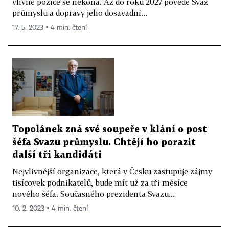
vlivné pozice se nekoná. Až do roku 2027 povede Svaz
průmyslu a dopravy jeho dosavadní...
17. 5. 2023 ▪ 4 min. čtení
Topolánek zná své soupeře v klání o post
šéfa Svazu průmyslu. Chtějí ho porazit
další tři kandidáti
Nejvlivnější organizace, která v Česku zastupuje zájmy
tisícovek podnikatelů, bude mít už za tři měsíce
nového šéfa. Současného prezidenta Svazu...
10. 2. 2023 ▪ 4 min. čtení