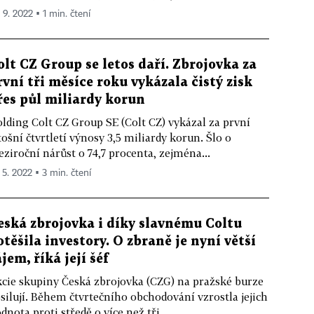
 9. 2022 ▪ 1 min. čtení
olt CZ Group se letos daří. Zbrojovka za
rvní tři měsíce roku vykázala čistý zisk
řes půl miliardy korun
lding Colt CZ Group SE (Colt CZ) vykázal za první
tošní čtvrtletí výnosy 3,5 miliardy korun. Šlo o
ziroční nárůst o 74,7 procenta, zejména...
 5. 2022 ▪ 3 min. čtení
eská zbrojovka i díky slavnému Coltu
otěšila investory. O zbraně je nyní větší
ájem, říká její šéf
cie skupiny Česká zbrojovka (CZG) na pražské burze
silují. Během čtvrtečního obchodování vzrostla jejich
dnota proti středě o více než tři...