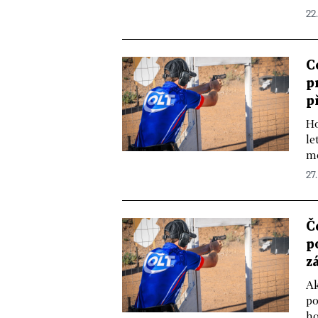
22.
C
p
p
Ho
le
me
27.
Č
p
z
Ak
po
ho