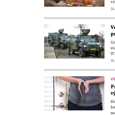
vz
24
V
p
Gr
st
(V
10.
V
P
v
Ho
le
me