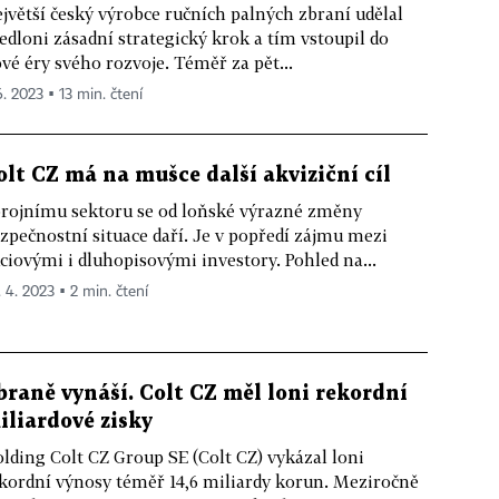
jvětší český výrobce ručních palných zbraní udělal
edloni zásadní strategický krok a tím vstoupil do
vé éry svého rozvoje. Téměř za pět...
6. 2023 ▪ 13 min. čtení
olt CZ má na mušce další akviziční cíl
rojnímu sektoru se od loňské výrazné změny
zpečnostní situace daří. Je v popředí zájmu mezi
ciovými i dluhopisovými investory. Pohled na...
. 4. 2023 ▪ 2 min. čtení
braně vynáší. Colt CZ měl loni rekordní
iliardové zisky
lding Colt CZ Group SE (Colt CZ) vykázal loni
kordní výnosy téměř 14,6 miliardy korun. Meziročně