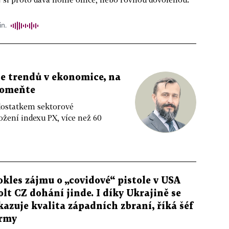
in.
e trendů v ekonomice, na
pomeňte
edostatkem sektorové
ožení indexu PX, více než 60
okles zájmu o „covidové“ pistole v USA
olt CZ dohání jinde. I díky Ukrajině se
kazuje kvalita západních zbraní, říká šéf
irmy