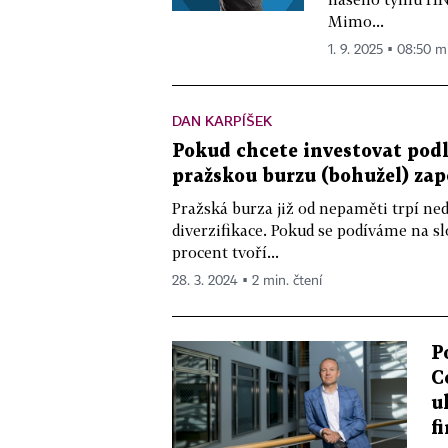
Mimo...
1. 9. 2025 ▪ 08:50 m
DAN KARPÍŠEK
Pokud chcete investovat podl
pražskou burzu (bohužel) za
Pražská burza již od nepaměti trpí n
diverzifikace. Pokud se podíváme na sl
procent tvoří...
28. 3. 2024 ▪ 2 min. čtení
P
C
u
f