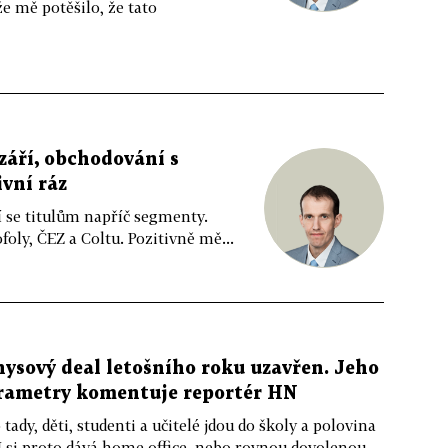
e mě potěšilo, že tato
 září, obchodování s
vní ráz
í se titulům napříč segmenty.
foly, ČEZ a Coltu. Pozitivně mě...
nysový deal letošního roku uzavřen. Jeho
arametry komentuje reportér HN
 tady, děti, studenti a učitelé jdou do školy a polovina
si proto dává home office, nebo rovnou dovolenou.