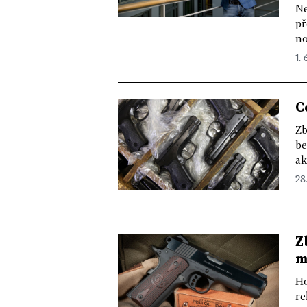
Ne
př
no
1. 
C
Zb
be
ak
28
Z
m
Ho
re