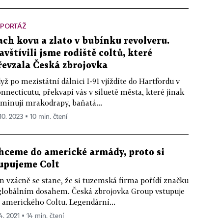
EPORTÁŽ
ach kovu a zlato v bubínku revolveru.
avštívili jsme rodiště coltů, které
řevzala Česká zbrojovka
yž po mezistátní dálnici I-91 vjíždíte do Hartfordu v
nnecticutu, překvapí vás v siluetě města, které jinak
minují mrakodrapy, baňatá...
 10. 2023 ▪ 10 min. čtení
hceme do americké armády, proto si
upujeme Colt
n vzácně se stane, že si tuzemská firma pořídí značku
globálním dosahem. Česká zbrojovka Group vstupuje
 amerického Coltu. Legendární...
4. 2021 ▪ 14 min. čtení