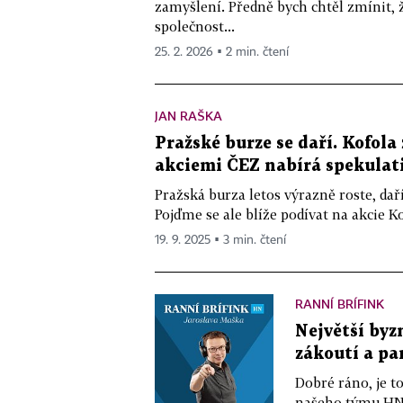
zamyšlení. Předně bych chtěl zmínit, ž
společnost...
25. 2. 2026 ▪ 2 min. čtení
JAN RAŠKA
Pražské burze se daří. Kofola
akciemi ČEZ nabírá spekulati
Pražská burza letos výrazně roste, dař
Pojďme se ale blíže podívat na akcie Ko
19. 9. 2025 ▪ 3 min. čtení
RANNÍ BRÍFINK
Největší byz
zákoutí a p
Dobré ráno, je to
našeho týmu HN 