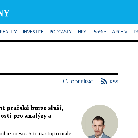
REALITY
INVESTICE
PODCASTY
HRY
PročNe
ARCHIV
D
ODEBÍRAT
RSS
t pražské burze sluší,
osti pro analýzy a
l již měsíc. A to už stojí o malé