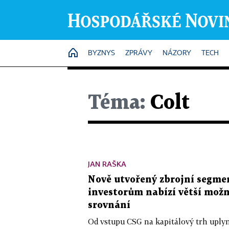
HOME
BYZNYS
ZPRÁVY
NÁZORY
TECH
Téma:
Colt
JAN RAŠKA
Nově utvořený zbrojní segmen
investorům nabízí větší možn
srovnání
Od vstupu CSG na kapitálový trh uplynu