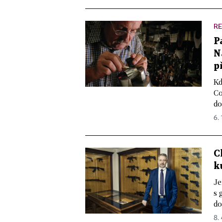
R
P
N
p
Kd
Co
do
6.
C
k
Je
s 
do
8. 