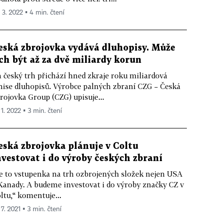
. 3. 2022 ▪ 4 min. čtení
eská zbrojovka vydává dluhopisy. Může
ich být až za dvě miliardy korun
 český trh přichází hned zkraje roku miliardová
ise dluhopisů. Výrobce palných zbraní CZG – Česká
rojovka Group (CZG) upisuje...
 1. 2022 ▪ 3 min. čtení
eská zbrojovka plánuje v Coltu
nvestovat i do výroby českých zbraní
e to vstupenka na trh ozbrojených složek nejen USA
Kanady. A budeme investovat i do výroby značky CZ v
ltu,“ komentuje...
 7. 2021 ▪ 3 min. čtení