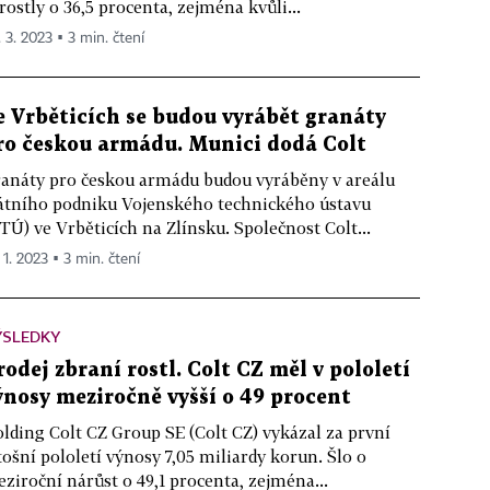
rostly o 36,5 procenta, zejména kvůli...
. 3. 2023 ▪ 3 min. čtení
e Vrběticích se budou vyrábět granáty
ro českou armádu. Munici dodá Colt
anáty pro českou armádu budou vyráběny v areálu
átního podniku Vojenského technického ústavu
TÚ) ve Vrběticích na Zlínsku. Společnost Colt...
 1. 2023 ▪ 3 min. čtení
ÝSLEDKY
rodej zbraní rostl. Colt CZ měl v pololetí
ýnosy meziročně vyšší o 49 procent
lding Colt CZ Group SE (Colt CZ) vykázal za první
tošní pololetí výnosy 7,05 miliardy korun. Šlo o
ziroční nárůst o 49,1 procenta, zejména...