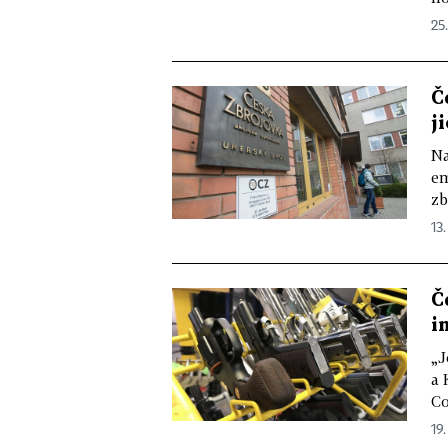
25
Č
j
Na
em
zb
13.
Č
i
„J
a 
Co
19.