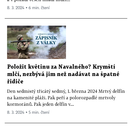
8. 3. 2024 ▪ 6 min. čtení
Položit květinu za Navalného? Krymští
mlčí, nezbývá jim než nadávat na špatné
řidiče
Den sedmistý třicátý sedmý, 1. března 2024 Mrtvý delfín
na kamenité pláži. Pak peří a polorozpadlé mrtvoly
kormoránů. Pak jeden delfín v...
8. 3. 2024 ▪ 5 min. čtení