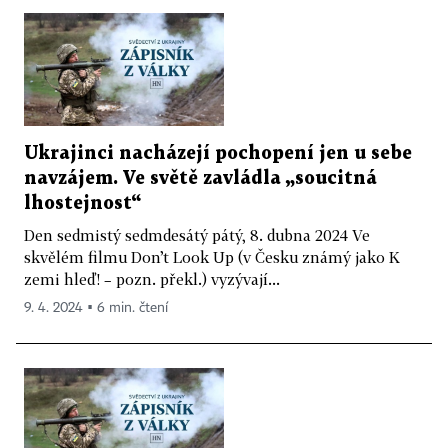
Ukrajinci nacházejí pochopení jen u sebe
navzájem. Ve světě zavládla „soucitná
lhostejnost“
Den sedmistý sedmdesátý pátý, 8. dubna 2024 Ve
skvělém filmu Don’t Look Up (v Česku známý jako K
zemi hleď! – pozn. překl.) vyzývají...
9. 4. 2024 ▪ 6 min. čtení