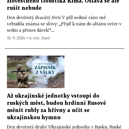
zlověstného tlouštíka Kima. Oslava se ale
rušit nebude
Den devítistý dvacátý třetí V půl sedmé ráno mě
vzbudila známá se slovy: „Přijď k nám do altánu večer v
sedm a přines dárek!“...
10. 9. 2024 ▪ 6 min. čtení
Až ukrajinské jednotky vstoupí do
ruských měst, budou hrdinní Rusové
měnit rubly za hřivny a učit se
ukrajinskou hymnu
Den devítistý druhý Ukrajinské jednotky v Rusku. Ruské