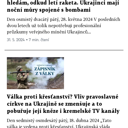
hledám, odkud letí raketa. Ukrajinci mají
noční můry spojené s bombami
Den osmistý dvacátý pátý, 28. května 2024 V posledních
dvou letech už tolik nepotřebuji profesionální
průzkumy veřejného mínění Ukrajinců...
31. 5. 2024 ▪ 7 min. čtení
Válka proti křesťanství? Vliv pravoslavné
církve na Ukrajině se zmenšuje a to
pobuřuje její kněze i kremelské TV kanály
Den sedmistý osmdesátý pátý, 18. dubna 2024 „Tato
válka je vedena proti křesťanství. Ukrajinská vláda