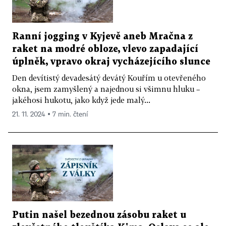
Ranní jogging v Kyjevě aneb Mračna z
raket na modré obloze, vlevo zapadající
úplněk, vpravo okraj vycházejícího slunce
Den devítistý devadesátý devátý Kouřím u otevřeného
okna, jsem zamyšlený a najednou si všimnu hluku –
jakéhosi hukotu, jako když jede malý...
21. 11. 2024 ▪ 7 min. čtení
Putin našel bezednou zásobu raket u