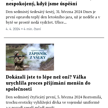
nespokojený, když jsme úspěšní
Den sedmistý šedesátý šestý, 31. března 2024 Dnes je
první opravdu teplý den letošního jara, už je neděle a v
bytě se prostě nedá vydržet. Ulice...
4. 4. 2024 ▪ 4 min. čtení
Dokázali jste to lépe než oni? Válka
urychlila proces přijímání menšin do
společnosti
Den sedmistý čtyřicátý první, 5. března 2024 Roztomilá,
trochu eroticky vyhlížející dívka ve vojenské uniformě
a v pozadí veselí mladí muži...