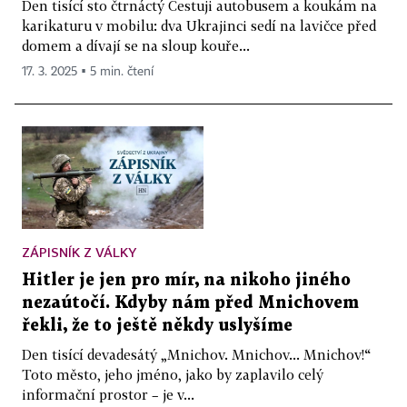
Den tisící sto čtrnáctý Cestuji autobusem a koukám na
karikaturu v mobilu: dva Ukrajinci sedí na lavičce před
domem a dívají se na sloup kouře...
17. 3. 2025 ▪ 5 min. čtení
ZÁPISNÍK Z VÁLKY
Hitler je jen pro mír, na nikoho jiného
nezaútočí. Kdyby nám před Mnichovem
řekli, že to ještě někdy uslyšíme
Den tisící devadesátý „Mnichov. Mnichov... Mnichov!“
Toto město, jeho jméno, jako by zaplavilo celý
informační prostor – je v...