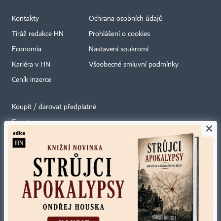
Kontakty
Ochrana osobních údajů
Tiráž redakce HN
Prohlášení o cookies
Economia
Nastavení soukromí
Kariéra v HN
Všeobecné smluvní podmínky
Ceník inzerce
Koupit / darovat předplatné
Eventy
×
Newslettery
RSS kanály
Autorská práva vykonává vydavatel. Bez písemného svolení vydavatele je
zakázáno jakékoli užití částí nebo celku díla, zejména rozmnožování a šíření
jakýmkoli způsobem, mechanickým nebo elektronickým, v českém nebo
jiném jazyce. Bez souhlasu vydavatele je zakázáno též rozmnožování