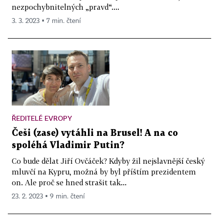
nezpochybnitelných „pravd“....
3. 3. 2023 ▪ 7 min. čtení
ŘEDITELÉ EVROPY
Češi (zase) vytáhli na Brusel! A na co
spoléhá Vladimir Putin?
Co bude dělat Jiří Ovčáček? Kdyby žil nejslavnější český
mluvčí na Kypru, možná by byl příštím prezidentem
on. Ale proč se hned strašit tak...
23. 2. 2023 ▪ 9 min. čtení