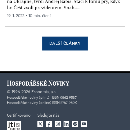
na Ukrajině, tvrdí Andrej Babiš. Stačí k tomu prý, když
ho Češi zvolí prezidentem. Snaha...
19. 1. 2023 ▪ 10 min. čtení
DALŠÍ ČLÁNKY
©
1996-2026
Economia, a.s.
Hospodářské noviny (print) ISSN 0862-9587
Hospodářské noviny (online) ISSN 2787-950X
Certifikováno
Sledujte nás