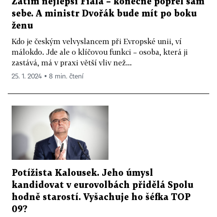
Zatím nejlepší Fiala – konečně popřel sám
sebe. A ministr Dvořák bude mít po boku
ženu
Kdo je českým velvyslancem při Evropské unii, ví
málokdo. Jde ale o klíčovou funkci – osoba, která ji
zastává, má v praxi větší vliv než...
25. 1. 2024 ▪ 8 min. čtení
Potížista Kalousek. Jeho úmysl
kandidovat v eurovolbách přidělá Spolu
hodně starostí. Vyšachuje ho šéfka TOP
09?