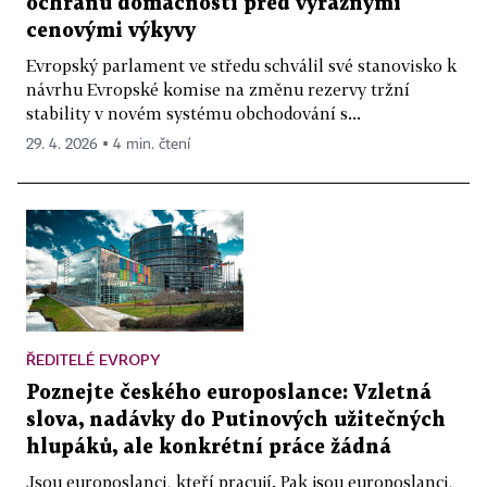
ochranu domácností před výraznými
cenovými výkyvy
Evropský parlament ve středu schválil své stanovisko k
návrhu Evropské komise na změnu rezervy tržní
stability v novém systému obchodování s...
29. 4. 2026 ▪ 4 min. čtení
ŘEDITELÉ EVROPY
Poznejte českého europoslance: Vzletná
slova, nadávky do Putinových užitečných
hlupáků, ale konkrétní práce žádná
Jsou europoslanci, kteří pracují. Pak jsou europoslanci,