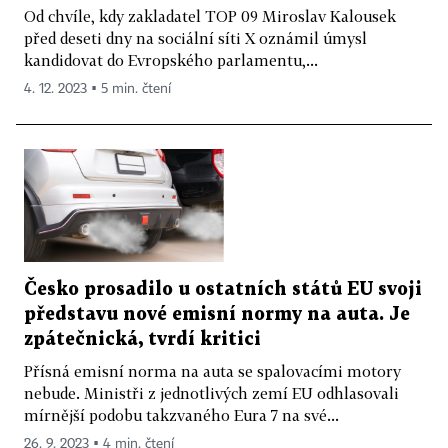
Od chvíle, kdy zakladatel TOP 09 Miroslav Kalousek
před deseti dny na sociální síti X oznámil úmysl
kandidovat do Evropského parlamentu,...
4. 12. 2023 ▪ 5 min. čtení
Česko prosadilo u ostatních států EU svoji
představu nové emisní normy na auta. Je
zpátečnická, tvrdí kritici
Přísná emisní norma na auta se spalovacími motory
nebude. Ministři z jednotlivých zemí EU odhlasovali
mírnější podobu takzvaného Eura 7 na své...
26. 9. 2023 ▪ 4 min. čtení