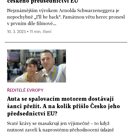
českého předsednictví EU
Nejznámějším výrokem Arnolda Schwarzeneggera je
nepochybně „I’ll be back“. Památnou větu herec pronesl
v prvním díle filmové...
10. 3. 2023 ▪ 11 min. čtení
ŘEDITELÉ EVROPY
Auta se spalovacím motorem dostávají
šanci přežít. A na kolik přišlo Česko jeho
předsednictví EU?
Svaté krávy se masakrují jen výjimečně – to když
nutnost zavelí k naprostému přehodnocení údajně