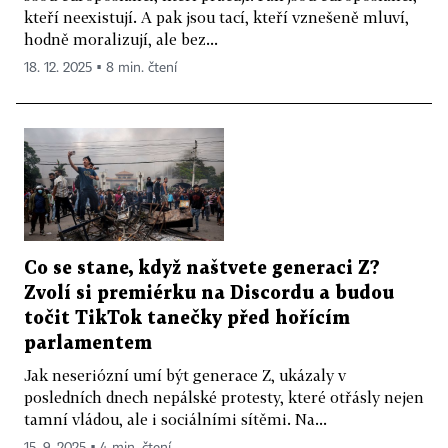
kteří neexistují. A pak jsou tací, kteří vznešeně mluví,
hodně moralizují, ale bez...
18. 12. 2025 ▪ 8 min. čtení
Co se stane, když naštvete generaci Z?
Zvolí si premiérku na Discordu a budou
točit TikTok tanečky před hořícím
parlamentem
Jak neseriózní umí být generace Z, ukázaly v
posledních dnech nepálské protesty, které otřásly nejen
tamní vládou, ale i sociálními sítěmi. Na...
15. 9. 2025 ▪ 4 min. čtení