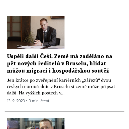
Uspěli další Češi. Země má zaděláno na
pět nových ředitelů v Bruselu, hlídat
můžou migraci i hospodářskou soutěž
Jen krátce po zveřejnění kariérních „zářezů“ dvou
českých euroúřednic v Bruselu si země může připsat
další. Na vyšších postech v...
13. 9. 2023 ▪ 3 min. čtení