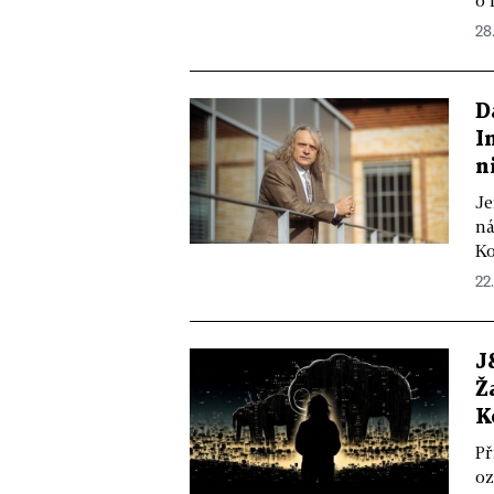
o 
28
D
I
n
Je
ná
Ko
22
J
Ž
K
Př
oz