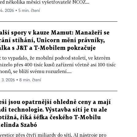
ed několika měsíci vyšetřovatelé NCOZ...
 4. 2026 ▪ 5 min. čtení
alší spory v kauze Mamut: Manažeři se
rání stíhání, Unicorn mění právníky,
álka s J&T a T-Mobilem pokračuje
 to vypadalo, že mobilní podvod století, ve kterém
izelo přes 400 tisíc kusů zařízení včetně asi 100 tisíc
honů, se blíží svému rozuzlení....
. 3. 2026 ▪ 8 min. čtení
eši jsou opatrnější ohledně ceny a mají
ádi technologie. Výstavba sítí je tu ale
btížná, říká šéfka českého T-Mobilu
elinda Szabó
vestice přes čtyři miliardy do sítí, AI nástroje pro