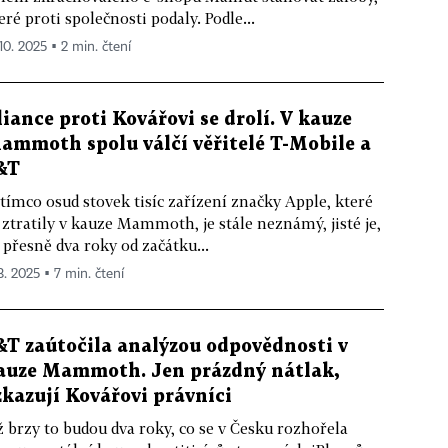
eré proti společnosti podaly. Podle...
 10. 2025 ▪ 2 min. čtení
liance proti Kovářovi se drolí. V kauze
ammoth spolu válčí věřitelé T-Mobile a
&T
tímco osud stovek tisíc zařízení značky Apple, které
 ztratily v kauze Mammoth, je stále neznámý, jisté je,
 přesně dva roky od začátku...
3. 2025 ▪ 7 min. čtení
&T zaútočila analýzou odpovědnosti v
auze Mammoth. Jen prázdný nátlak,
zkazují Kovářovi právníci
ž brzy to budou dva roky, co se v Česku rozhořela