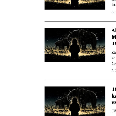
kt
6.
A
M
J
Za
se
že
3. 
J
k
v
Ji