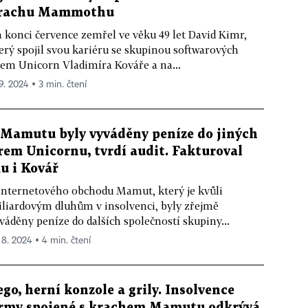
rachu Mammothu
 konci července zemřel ve věku 49 let David Kimr,
erý spojil svou kariéru se skupinou softwarových
rem Unicorn Vladimíra Kováře a na...
 9. 2024 ▪ 3 min. čtení
 Mamutu byly vyváděny peníze do jiných
irem Unicornu, tvrdí audit. Fakturoval
u i Kovář
internetového obchodu Mamut, který je kvůli
liardovým dluhům v insolvenci, byly zřejmě
váděny peníze do dalších společností skupiny...
. 8. 2024 ▪ 4 min. čtení
ego, herní konzole a grily. Insolvence
irmy spojené s krachem Mamutu odkrývá