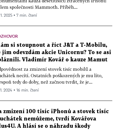
numentální kauza desetitisíců ztracených iPhonů
lem společnosti Mammoth. Příběh...
 1. 2025 ▪ 7 min. čtení
OZHOVOR
ám si stoupnout a říct J&T a T-Mobilu,
e jim odevzdám akcie Unicornu? To se asi
bláznili. Vladimír Kovář o kauze Mamut
povědnost za zmizení stovek tisíc mobilů a
uchátek necítí. Ostatních poškozených je mu líto,
espoň tedy do doby, než začnou tvrdit, že je...
11. 2024 ▪ 16 min. čtení
a zmizení 100 tisíc iPhonů a stovek tisíc
luchátek nemůžeme, tvrdí Kovářova
lus4U. A hlásí se o náhradu škody