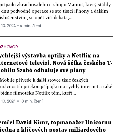
případu zkrachovalého e-shopu Mamut, který stáhly
 dnu podvodné operace se sto tisíci iPhony a dalším
íslušenstvím, se opět víří debata,...
. 10. 2024 ▪ 4 min. čtení
OZHOVOR
ychlejší výstavba optiky a Netflix na
nternetové televizi. Nová šéfka českého T-
obilu Szabó odhaluje své plány
Mobile přivede k další stovce tisíc českých
mácností optickou přípojku na rychlý internet a také
bídne filmotéku Netflix těm, kteří...
. 10. 2024 ▪ 18 min. čtení
emřel David Kimr, topmanažer Unicornu
 jedna z klíčových postav miliardového