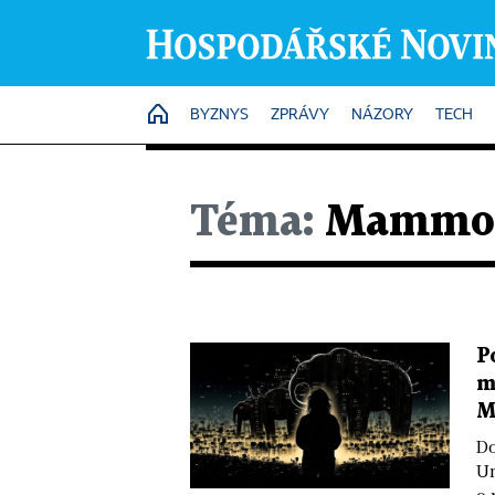
HOME
BYZNYS
ZPRÁVY
NÁZORY
TECH
Téma:
Mammo
P
m
M
Do
Un