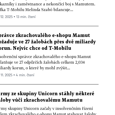
kazníky i zaměstnance a nekončící boj s Mamutem.
fka T-Mobilu Melinda Szabó bilancuje...
 12. 2025 ▪ 13 min. čtení
právce zkrachovalého e-shopu Mamut
ožaduje ve 27 žalobách přes dvě miliardy
orun. Nejvíc chce od T-Mobilu
solvenční správce zkrachovalého e-shopu Mamut
latňuje ve 27 odpůrčích žalobách celkem 2,034
liardy korun, o které by mohl zvýšit...
 11. 2025 ▪ 4 min. čtení
irmy ze skupiny Unicorn stáhly některé
aloby vůči zkrachovalému Mamutu
rmy skupiny Unicorn začaly v insolvenčním řízení
lem zkrachovalého e-shopu Mamut stahovat žaloby,