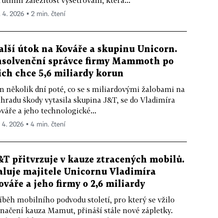
rutinní záležitost vyšetřování, která...
. 4. 2026 ▪ 2 min. čtení
alší útok na Kováře a skupinu Unicorn.
nsolvenční správce firmy Mammoth po
ich chce 5,6 miliardy korun
n několik dní poté, co se s miliardovými žalobami na
hradu škody vytasila skupina J&T, se do Vladimíra
váře a jeho technologické...
. 4. 2026 ▪ 4 min. čtení
&T přitvrzuje v kauze ztracených mobilů.
aluje majitele Unicornu Vladimíra
ováře a jeho firmy o 2,6 miliardy
íběh mobilního podvodu století, pro který se vžilo
načení kauza Mamut, přináší stále nové zápletky.