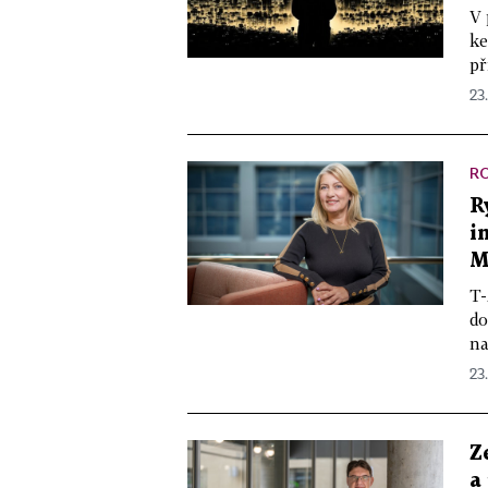
V 
ke
př
23
R
R
i
M
T-
do
na
23
Z
a