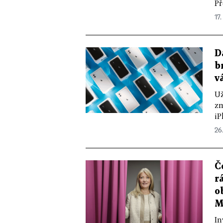
Př
17.
D
b
v
Už
zm
iP
26
Č
r
o
M
In