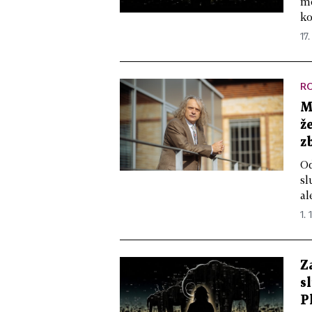
mo
ko
17.
R
M
ž
z
Od
sl
al
1. 
Z
s
P