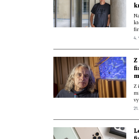
k
Na
kt
fi
4.
Z
f
m
Z 
mi
vy
21
L
f