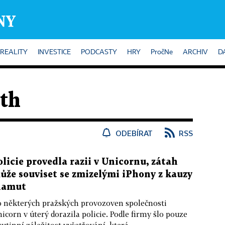
REALITY
INVESTICE
PODCASTY
HRY
PročNe
ARCHIV
D
th
ODEBÍRAT
RSS
olicie provedla razii v Unicornu, zátah
ůže souviset se zmizelými iPhony z kauzy
amut
 některých pražských provozoven společnosti
icorn v úterý dorazila policie. Podle firmy šlo pouze