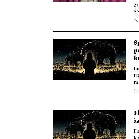
zá
Šé
17.
S
p
k
In
up
mi
13.
F
ž
Fi
ko