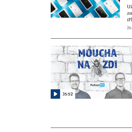
Už
zm
iP
26
35:52