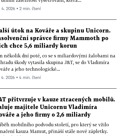
rutinní záležitost vyšetřování, která...
. 4. 2026 ▪ 2 min. čtení
alší útok na Kováře a skupinu Unicorn.
nsolvenční správce firmy Mammoth po
ich chce 5,6 miliardy korun
n několik dní poté, co se s miliardovými žalobami na
hradu škody vytasila skupina J&T, se do Vladimíra
váře a jeho technologické...
. 4. 2026 ▪ 4 min. čtení
&T přitvrzuje v kauze ztracených mobilů.
aluje majitele Unicornu Vladimíra
ováře a jeho firmy o 2,6 miliardy
íběh mobilního podvodu století, pro který se vžilo
načení kauza Mamut, přináší stále nové zápletky.