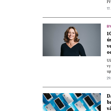
Př
17.
BY
1
ú
v
o
Už
vy
up
29
D
b
v