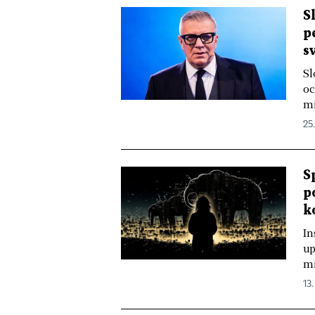
S
p
s
Sl
oc
mi
25
S
p
k
In
up
mi
13.