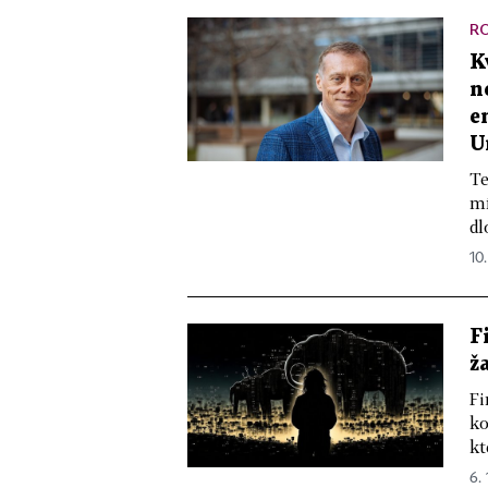
R
K
n
e
U
Te
mí
dl
10.
F
ž
Fi
ko
kt
6.