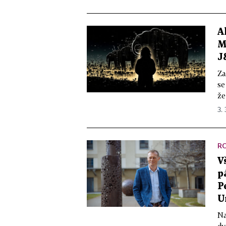
A
M
J
Za
se
že
3. 
R
V
p
P
U
Na