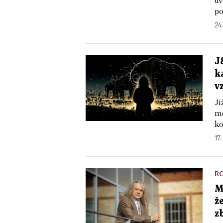
dv
po
24
J
k
v
Ji
mo
ko
17.
R
M
ž
z