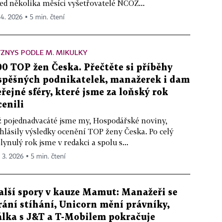
ed několika měsíci vyšetřovatelé NCOZ...
 4. 2026 ▪ 5 min. čtení
ZNYS PODLE M. MIKULKY
00 TOP žen Česka. Přečtěte si příběhy
spěšných podnikatelek, manažerek i dam
eřejné sféry, které jsme za loňský rok
cenili
 pojednadvacáté jsme my, Hospodářské noviny,
hlásily výsledky ocenění TOP ženy Česka. Po celý
lynulý rok jsme v redakci a spolu s...
. 3. 2026 ▪ 5 min. čtení
alší spory v kauze Mamut: Manažeři se
rání stíhání, Unicorn mění právníky,
álka s J&T a T-Mobilem pokračuje