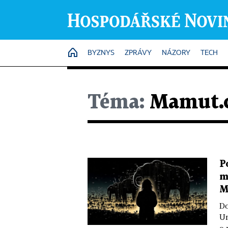
HOME
BYZNYS
ZPRÁVY
NÁZORY
TECH
Téma:
Mamut.
P
m
M
Do
Un