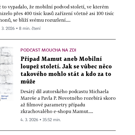
 to vypadalo, že mobilní podvod století, ve kterém
izelo přes 400 tisíc kusů zařízení včetně asi 100 tisíc
honů, se blíží svému rozuzlení....
. 3. 2026 ▪ 8 min. čtení
PODCAST MOUCHA NA ZDI
Případ Mamut aneb Mobilní
loupež století. Jak se vůbec něco
takového mohlo stát a kdo za to
může
Desátý díl autorského podcastu Michaela
Mareše a Pavla P. Novotného rozebírá skoro
až filmové parametry případu
zkrachovalého e-shopu Mamut....
4. 3. 2026 ▪ 35:52 min.