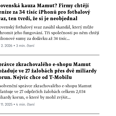
lovenská kauza Mamut? Firmy chtějí
eníze za 34 tisíc iPhonů pro fotbalový
vaz, ten tvrdí, že si je neobjednal
ovenský fotbalový svaz zasáhl skandál, který může
hromit jeho fungování. Tři společnosti po něm chtějí
lionové sumy za dodávku až 34 tisíc...
. 2. 2026 ▪ 3 min. čtení
právce zkrachovalého e-shopu Mamut
ožaduje ve 27 žalobách přes dvě miliardy
orun. Nejvíc chce od T-Mobilu
solvenční správce zkrachovalého e-shopu Mamut
latňuje ve 27 odpůrčích žalobách celkem 2,034
liardy korun, o které by mohl zvýšit...
 11. 2025 ▪ 4 min. čtení