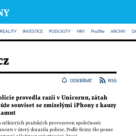
REALITY
INVESTICE
PODCASTY
HRY
PročNe
ARCHIV
D
cz
ODEBÍRAT
RSS
olicie provedla razii v Unicornu, zátah
ůže souviset se zmizelými iPhony z kauzy
amut
 některých pražských provozoven společnosti
icorn v úterý dorazila policie. Podle firmy šlo pouze