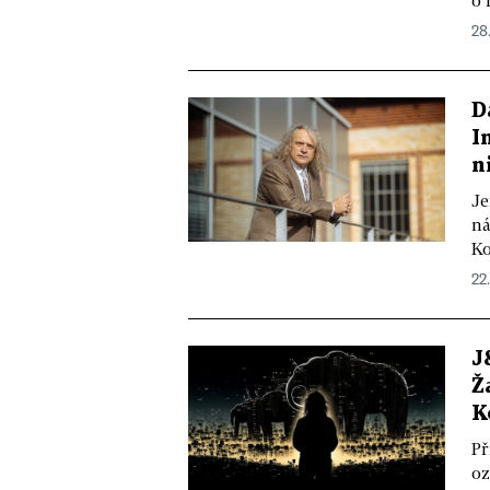
o 
28
D
I
n
Je
ná
Ko
22
J
Ž
K
Př
oz