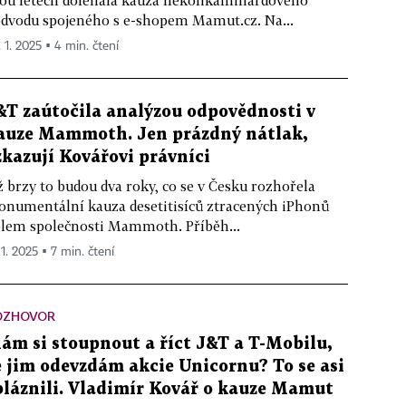
ou letech doléhala kauza několikamiliardového
dvodu spojeného s e-shopem Mamut.cz. Na...
. 1. 2025 ▪ 4 min. čtení
&T zaútočila analýzou odpovědnosti v
auze Mammoth. Jen prázdný nátlak,
zkazují Kovářovi právníci
ž brzy to budou dva roky, co se v Česku rozhořela
numentální kauza desetitisíců ztracených iPhonů
lem společnosti Mammoth. Příběh...
 1. 2025 ▪ 7 min. čtení
OZHOVOR
ám si stoupnout a říct J&T a T-Mobilu,
e jim odevzdám akcie Unicornu? To se asi
bláznili. Vladimír Kovář o kauze Mamut