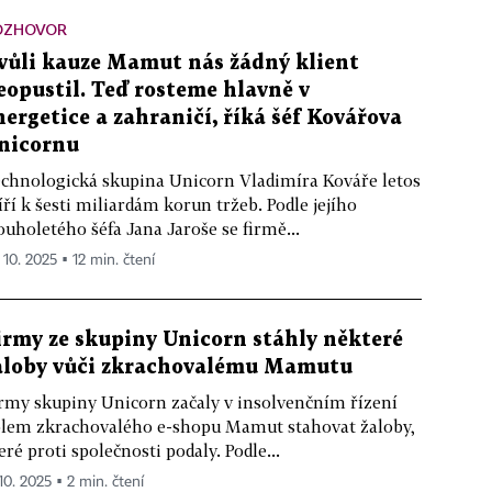
OZHOVOR
vůli kauze Mamut nás žádný klient
eopustil. Teď rosteme hlavně v
nergetice a zahraničí, říká šéf Kovářova
nicornu
chnologická skupina Unicorn Vladimíra Kováře letos
ří k šesti miliardám korun tržeb. Podle jejího
ouholetého šéfa Jana Jaroše se firmě...
 10. 2025 ▪ 12 min. čtení
irmy ze skupiny Unicorn stáhly některé
aloby vůči zkrachovalému Mamutu
rmy skupiny Unicorn začaly v insolvenčním řízení
lem zkrachovalého e-shopu Mamut stahovat žaloby,
eré proti společnosti podaly. Podle...
 10. 2025 ▪ 2 min. čtení