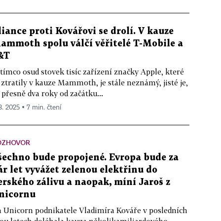
liance proti Kovářovi se drolí. V kauze
ammoth spolu válčí věřitelé T-Mobile a
&T
tímco osud stovek tisíc zařízení značky Apple, které
 ztratily v kauze Mammoth, je stále neznámý, jisté je,
 přesně dva roky od začátku...
3. 2025 ▪ 7 min. čtení
OZHOVOR
šechno bude propojené. Evropa bude za
ár let vyvážet zelenou elektřinu do
erského zálivu a naopak, míní Jaroš z
nicornu
 Unicorn podnikatele Vladimíra Kováře v posledních