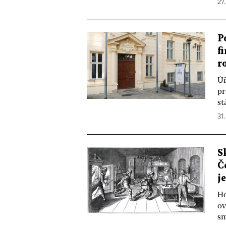
27
P
f
r
Úř
pr
st
31.
S
Č
j
Ho
ov
sm