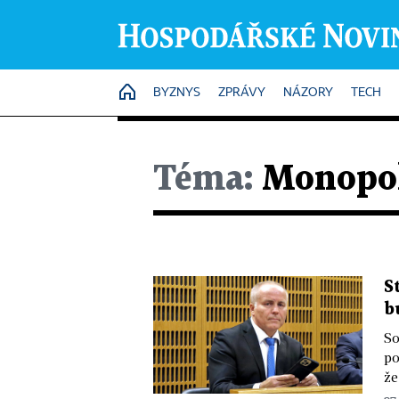
HOME
BYZNYS
ZPRÁVY
NÁZORY
TECH
Téma:
Monopo
S
b
So
po
že