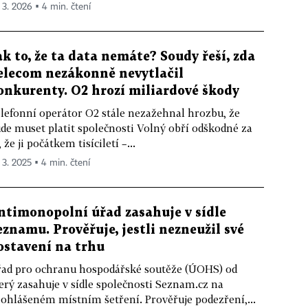
. 3. 2026 ▪ 4 min. čtení
ak to, že ta data nemáte? Soudy řeší, zda
elecom nezákonně nevytlačil
onkurenty. O2 hrozí miliardové škody
lefonní operátor O2 stále nezažehnal hrozbu, že
de muset platit společnosti Volný obří odškodné za
, že ji počátkem tisíciletí –...
. 3. 2025 ▪ 4 min. čtení
ntimonopolní úřad zasahuje v sídle
eznamu. Prověřuje, jestli nezneužil své
ostavení na trhu
ad pro ochranu hospodářské soutěže (ÚOHS) od
erý zasahuje v sídle společnosti Seznam.cz na
ohlášeném místním šetření. Prověřuje podezření,...