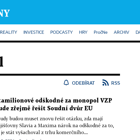
REALITY
INVESTICE
PODCASTY
HRY
PročNe
ARCHIV
D
l
ODEBÍRAT
RSS
tamilionové odškodné za monopol VZP
ude zřejmě řešit Soudní dvůr EU
udy budou muset znovu řešit otázku, zda mají
jišťovny Slavia a Maxima nárok na odškodné za to,
 je stát vyšachoval z trhu komerčního...