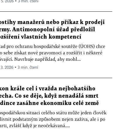
. 5. 2026 ▪ 3 min. čtení
ostihy manažerů nebo příkaz k prodeji
irmy. Antimonopolní úřad předložil
ozšíření vlastních kompetencí
ad pro ochranu hospodářské soutěže (ÚOHS) chce
o sebe získat nové pravomoci a rozšířit i některé
ávající. Navrhuje například, aby mohl...
 3. 2026 ▪ 3 min. čtení
kon krále cel i vražda nejbohatšího
echa. Co se děje, když nenadálá smrt
edince zasáhne ekonomiku celé země
spodářskou situaci celého státu může jeden člověk
livnit podstatným způsobem nejen zaživa, ale i po
rti, zvlášť když je neočekávaná....