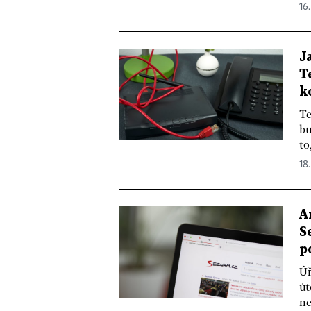
16
J
T
k
Te
bu
to
18
A
S
p
Úř
út
ne