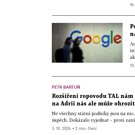
16
P
n
Am
in
ak
10
PETR BARTOŇ
Rozšíření ropovodu TAL nám
na Adrii nás ale může ohrozit
Ne všechny státní podniky jsou na ni
úspěch. Dokázalo vyjednat – proti zaní
3. 10. 2024 ▪ 2 min. čtení