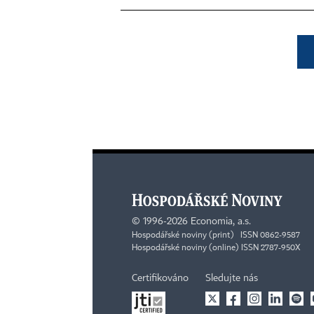
©
1996-2026
Economia, a.s.
Hospodářské noviny (print) ISSN 0862-9587
Hospodářské noviny (online) ISSN 2787-950X
Certifikováno
Sledujte nás