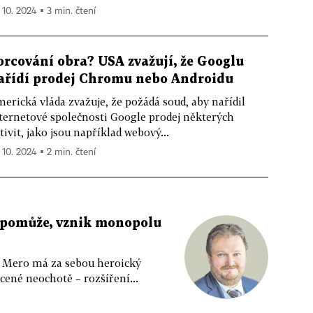
. 10. 2024 ▪ 3 min. čtení
orcování obra? USA zvažují, že Googlu
ařídí prodej Chromu nebo Androidu
erická vláda zvažuje, že požádá soud, aby nařídil
ternetové společnosti Google prodej některých
tivit, jako jsou například webový...
. 10. 2024 ▪ 2 min. čtení
 pomůže, vznik monopolu
c. Mero má za sebou heroický
cené neochotě – rozšíření...