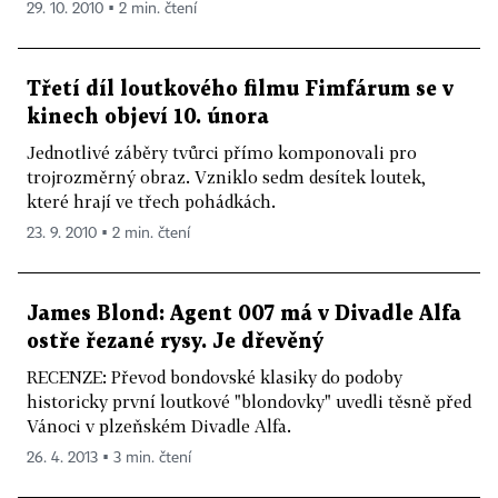
29. 10. 2010 ▪ 2 min. čtení
Třetí díl loutkového filmu Fimfárum se v
kinech objeví 10. února
Jednotlivé záběry tvůrci přímo komponovali pro
trojrozměrný obraz. Vzniklo sedm desítek loutek,
které hrají ve třech pohádkách.
23. 9. 2010 ▪ 2 min. čtení
James Blond: Agent 007 má v Divadle Alfa
ostře řezané rysy. Je dřevěný
RECENZE: Převod bondovské klasiky do podoby
historicky první loutkové "blondovky" uvedli těsně před
Vánoci v plzeňském Divadle Alfa.
26. 4. 2013 ▪ 3 min. čtení