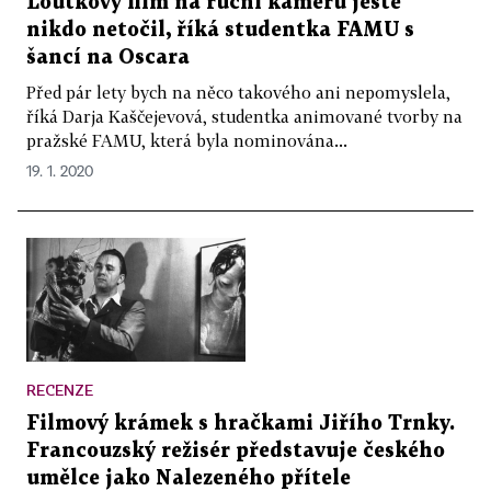
Loutkový film na ruční kameru ještě
nikdo netočil, říká studentka FAMU s
šancí na Oscara
Před pár lety bych na něco takového ani nepomyslela,
říká Darja Kaščejevová, studentka animované tvorby na
pražské FAMU, která byla nominována...
19. 1. 2020
RECENZE
Filmový krámek s hračkami Jiřího Trnky.
Francouzský režisér představuje českého
umělce jako Nalezeného přítele