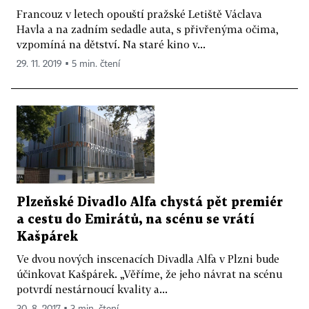
Francouz v letech opouští pražské Letiště Václava
Havla a na zadním sedadle auta, s přivřenýma očima,
vzpomíná na dětství. Na staré kino v...
29. 11. 2019 ▪ 5 min. čtení
Plzeňské Divadlo Alfa chystá pět premiér
a cestu do Emirátů, na scénu se vrátí
Kašpárek
Ve dvou nových inscenacích Divadla Alfa v Plzni bude
účinkovat Kašpárek. „Věříme, že jeho návrat na scénu
potvrdí nestárnoucí kvality a...
30. 8. 2017 ▪ 3 min. čtení