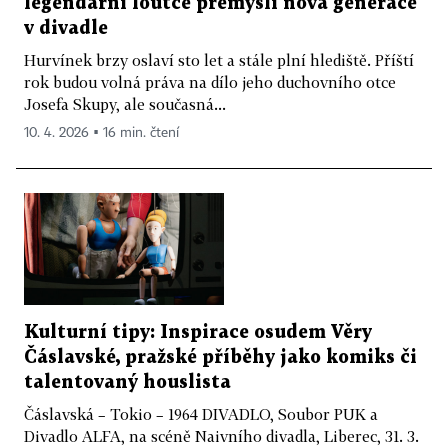
legendární loutce přemýšlí nová generace
v divadle
Hurvínek brzy oslaví sto let a stále plní hlediště. Příští
rok budou volná práva na dílo jeho duchovního otce
Josefa Skupy, ale současná...
10. 4. 2026 ▪ 16 min. čtení
Kulturní tipy: Inspirace osudem Věry
Čáslavské, pražské příběhy jako komiks či
talentovaný houslista
Čáslavská – Tokio – 1964 DIVADLO, Soubor PUK a
Divadlo ALFA, na scéně Naivního divadla, Liberec, 31. 3.