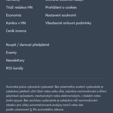
Tiráž redakce HN
Prohlášení o cookies
Economia
Nastavení soukromí
Kariéra v HN
Všeobecné smluvní podmínky
Ceník inzerce
Koupit / darovat předplatné
Eventy
×
Newslettery
RSS kanály
Autorská práva vykonává vydavatel. Bez písemného svolení vydavatele je
zakázáno jakékoli užití částí nebo celku díla, zejména rozmnožování a šíření
jakýmkoli způsobem, mechanickým nebo elektronickým, v českém nebo
jiném jazyce. Bez souhlasu vydavatele je zakázáno též rozmnožování
obsahu pro účely automatizované analýzy textů nebo dat
podle ustanovení § 39c autorského zákona.