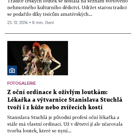
Tradice českých loutek se dostala na seznam světového
nehmotného kulturního dědictví. Udržet starou tradici
se podařilo díky tisícům amatérských...
23. 12. 2016 ▪ 8 min. čtení
FOTOGALERIE
Z oční ordinace k oživlým loutkám:
Lékařka a výtvarnice Stanislava Stuchlá
tvoří i z kůže nebo zvířecích kostí
Stanislava Stuchlá je původní profesí oční lékařka a
stále má vlastní ordinaci. Už v dětství jí ale učarovala
tvorba loutek, které se nyní...