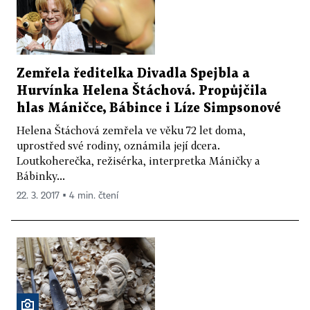
Zemřela ředitelka Divadla Spejbla a
Hurvínka Helena Štáchová. Propůjčila
hlas Máničce, Bábince i Líze Simpsonové
Helena Štáchová zemřela ve věku 72 let doma,
uprostřed své rodiny, oznámila její dcera.
Loutkoherečka, režisérka, interpretka Máničky a
Bábinky...
22. 3. 2017 ▪ 4 min. čtení