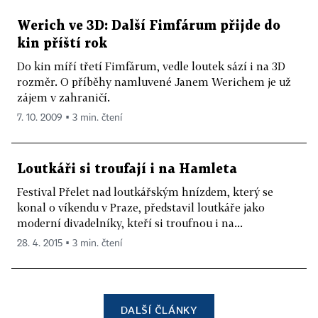
Werich ve 3D: Další Fimfárum přijde do
kin příští rok
Do kin míří třetí Fimfárum, vedle loutek sází i na 3D
rozměr. O příběhy namluvené Janem Werichem je už
zájem v zahraničí.
7. 10. 2009 ▪ 3 min. čtení
Loutkáři si troufají i na Hamleta
Festival Přelet nad loutkářským hnízdem, který se
konal o víkendu v Praze, představil loutkáře jako
moderní divadelníky, kteří si troufnou i na...
28. 4. 2015 ▪ 3 min. čtení
DALŠÍ ČLÁNKY