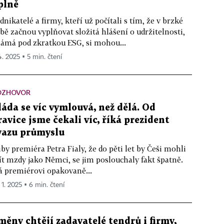
plně
dnikatelé a firmy, kteří už počítali s tím, že v brzké
bě začnou vyplňovat složitá hlášení o udržitelnosti,
ámá pod zkratkou ESG, si mohou...
4. 2025 ▪ 5 min. čtení
OZHOVOR
láda se víc vymlouvá, než dělá. Od
ravice jsme čekali víc, říká prezident
vazu průmyslu
iby premiéra Petra Fialy, že do pěti let by Češi mohli
t mzdy jako Němci, se jim poslouchaly fakt špatně.
á premiérovi opakovaně...
 1. 2025 ▪ 6 min. čtení
měny chtějí zadavatelé tendrů i firmy,