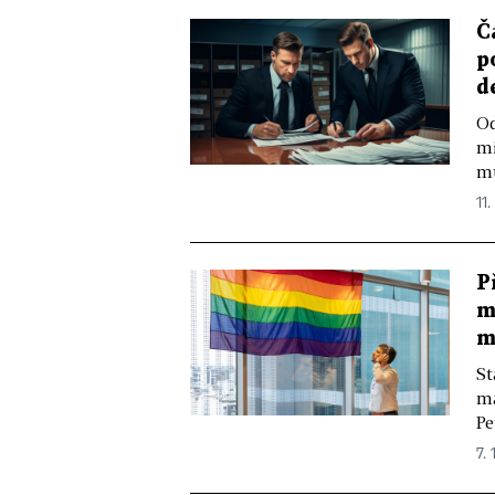
Č
p
d
Od
mi
mu
11.
P
m
m
St
ma
Pe
7. 