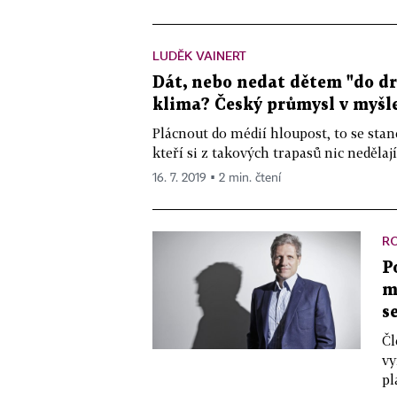
LUDĚK VAINERT
Dát, nebo nedat dětem "do drž
klima? Český průmysl v myš
Plácnout do médií hloupost, to se sta
kteří si z takových trapasů nic nedělají 
16. 7. 2019 ▪ 2 min. čtení
R
P
m
s
Čl
vy
pl