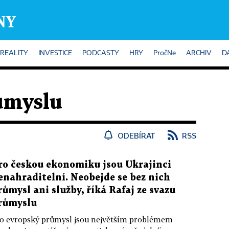
REALITY
INVESTICE
PODCASTY
HRY
PročNe
ARCHIV
D
ůmyslu
ODEBÍRAT
RSS
ro českou ekonomiku jsou Ukrajinci
enahraditelní. Neobejde se bez nich
růmysl ani služby, říká Rafaj ze svazu
růmyslu
o evropský průmysl jsou největším problémem