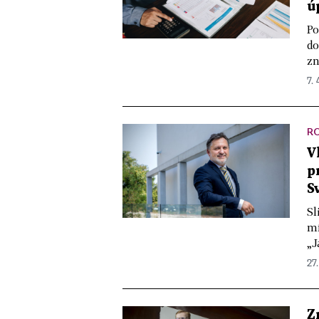
ú
Po
do
zn
7. 
R
V
p
S
Sl
mí
„J
27.
Z