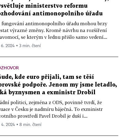
ysvětluje ministerstvo reformu
ozhodování antimonopolního úřadu
 fungování antimonopolního úřadu mohou brzy
stat výrazné změny. Kromě návrhu na rozšíření
avomocí, se kterým v lednu přišlo samo vedení...
. 6. 2024 ▪ 3 min. čtení
OZHOVOR
šude, kde euro přijali, tam se těší
brovské podpoře. Jenom my jsme letadlo,
íká byznysmen a exministr Drobil
ádní politici, zejména z ODS, povinně tvrdí, že
tuace v Česku je nadmíru báječná. To exministr
votního prostředí Pavel Drobil je duší i...
. 4. 2024 ▪ 8 min. čtení