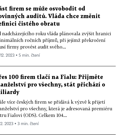
ást firem se může osvobodit od
ovinných auditů. Vláda chce změnit
efinici čistého obratu
 nadcházejícího roku vláda plánovala zvýšit hranici
nimálních ročních příjmů, při jejímž překročení
sí firmy provést audit svého...
 12. 2023 ▪ 5 min. čtení
řes 100 firem tlačí na Fialu: Přijměte
anželství pro všechny, stát přichází o
iliardy
ále více českých firem se přidává k výzvě k přijetí
nželství pro všechny, která je adresovaná premiéru
tru Fialovi (ODS). Celkem 104...
12. 2023 ▪ 3 min. čtení