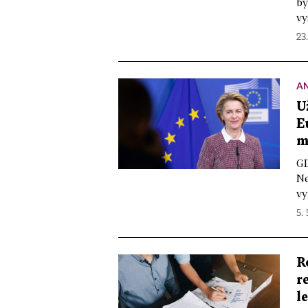
by
vy
23
A
U
E
m
GD
Ne
vy
5.
R
r
l