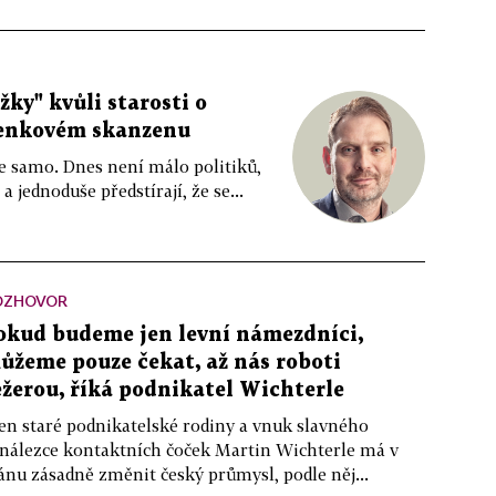
ky" kvůli starosti o
lenkovém skanzenu
ne samo. Dnes není málo politiků,
a jednoduše předstírají, že se...
OZHOVOR
okud budeme jen levní námezdníci,
ůžeme pouze čekat, až nás roboti
ežerou, říká podnikatel Wichterle
en staré podnikatelské rodiny a vnuk slavného
nálezce kontaktních čoček Martin Wichterle má v
ánu zásadně změnit český průmysl, podle něj...