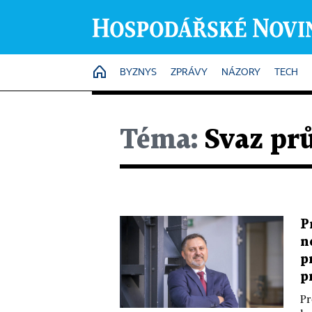
HOME
BYZNYS
ZPRÁVY
NÁZORY
TECH
Téma:
Svaz pr
P
n
p
p
Pr