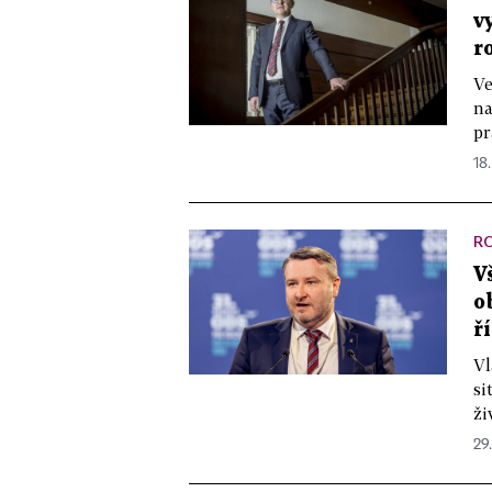
v
r
Ve
na
pr
18
R
V
o
ř
Vl
si
ži
29