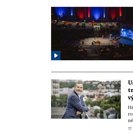
U
t
v
Hn
ro
ně
17.