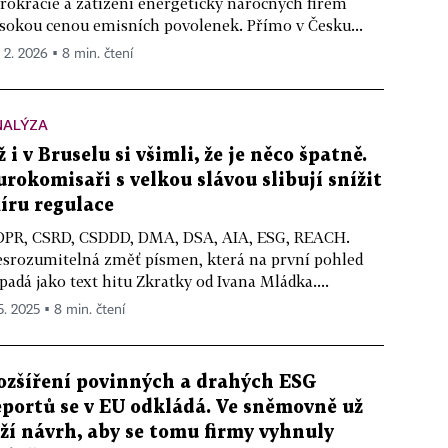
rokracie a zatížení energeticky náročných firem
sokou cenou emisních povolenek. Přímo v Česku...
. 2. 2026 ▪ 8 min. čtení
NALÝZA
ž i v Bruselu si všimli, že je něco špatně.
urokomisaři s velkou slávou slibují snížit
íru regulace
PR, CSRD, CSDDD, DMA, DSA, AIA, ESG, REACH.
srozumitelná změť písmen, která na první pohled
padá jako text hitu Zkratky od Ivana Mládka....
 5. 2025 ▪ 8 min. čtení
ozšíření povinných a drahých ESG
eportů se v EU odkládá. Ve sněmovně už
eží návrh, aby se tomu firmy vyhnuly