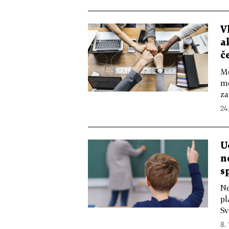
V
a
č
Mě
mo
za
24
U
n
s
Ne
pl
Sv
8. 