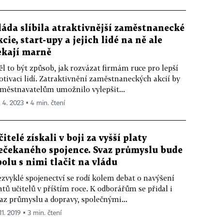
láda slíbila atraktivnější zaměstnanecké
kcie, start-upy a jejich lidé na ně ale
ekají marně
l to být způsob, jak rozvázat firmám ruce pro lepší
tivaci lidí. Zatraktivnění zaměstnaneckých akcií by
městnavatelům umožnilo vylepšit...
. 4. 2023 ▪ 4 min. čtení
čitelé získali v boji za vyšší platy
ečekaného spojence. Svaz průmyslu bude
polu s nimi tlačit na vládu
zvyklé spojenectví se rodí kolem debat o navýšení
atů učitelů v příštím roce. K odborářům se přidal i
az průmyslu a dopravy, společnými...
11. 2019 ▪ 3 min. čtení