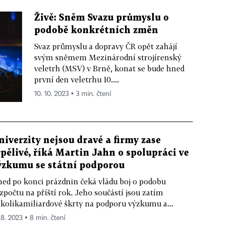
Živě: Sněm Svazu průmyslu o
podobě konkrétních změn
Svaz průmyslu a dopravy ČR opět zahájí
svým sněmem Mezinárodní strojírenský
veletrh (MSV) v Brně, konat se bude hned
první den veletrhu 10....
10. 10. 2023 ▪ 3 min. čtení
niverzity nejsou dravé a firmy zase
rpělivé, říká Martin Jahn o spolupráci ve
ýzkumu se státní podporou
ed po konci prázdnin čeká vládu boj o podobu
zpočtu na příští rok. Jeho součástí jsou zatím
kolikamiliardové škrty na podporu výzkumu a...
 8. 2023 ▪ 8 min. čtení