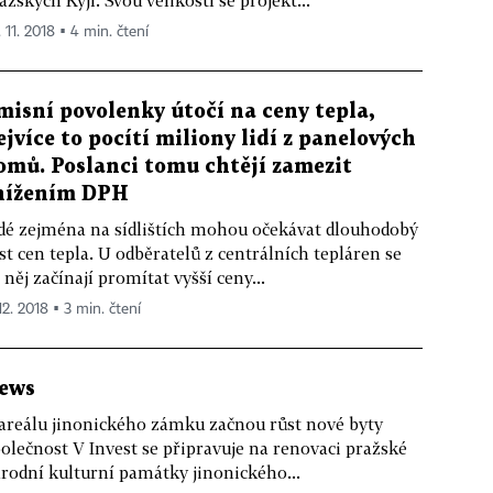
ažských Kyjí. Svou velikostí se projekt...
 11. 2018 ▪ 4 min. čtení
misní povolenky útočí na ceny tepla,
ejvíce to pocítí miliony lidí z panelových
omů. Poslanci tomu chtějí zamezit
nížením DPH
dé zejména na sídlištích mohou očekávat dlouhodobý
st cen tepla. U odběratelů z centrálních tepláren se
 něj začínají promítat vyšší ceny...
12. 2018 ▪ 3 min. čtení
ews
areálu jinonického zámku začnou růst nové byty
olečnost V Invest se připravuje na renovaci pražské
rodní kulturní památky jinonického...