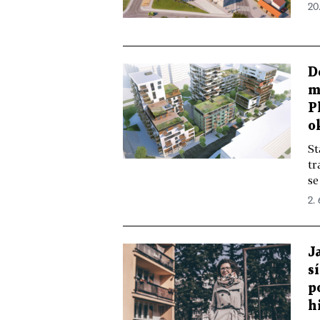
20
D
m
P
o
St
tr
se
2.
J
s
p
h