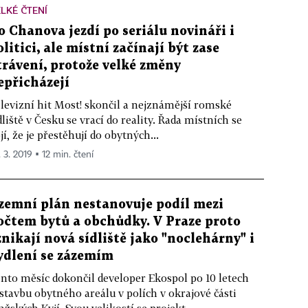
LKÉ ČTENÍ
o Chanova jezdí po seriálu novináři i
olitici, ale místní začínají být zase
trávení, protože velké změny
epřicházejí
levizní hit Most! skončil a nejznámější romské
dliště v Česku se vrací do reality. Řada místních se
jí, že je přestěhují do obytných...
 3. 2019 ▪ 12 min. čtení
zemní plán nestanovuje podíl mezi
očtem bytů a obchůdky. V Praze proto
znikají nová sídliště jako "noclehárny" i
ydlení se zázemím
nto měsíc dokončil developer Ekospol po 10 letech
stavbu obytného areálu v polích v okrajové části