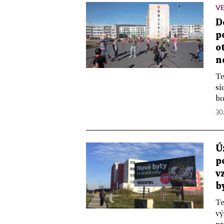
VE
D
p
o
n
Te
sí
bo
30.
Ú
p
v
b
Te
vý