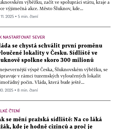
uknovském výběžku, začít ve spolupráci státu, kraje a
ce výjimečná akce. Město Šluknov, kde...
 11. 2025 ▪ 5 min. čtení
K NASTARTOVAT SEVER
láda se chystá schválit první proměnu
yloučené lokality v Česku. Sídliště ve
luknově spolkne skoro 300 milionů
nejsevernější výspě Česka, Šluknovském výběžku, se
ipravuje v rámci tuzemských vyloučených lokalit
mořádný počin. Vláda, která bude ještě...
 10. 2025 ▪ 8 min. čtení
LKÉ ČTENÍ
ak se mění pražská sídliště: Na co láká
ižák, kde je hodně cizinců a proč je