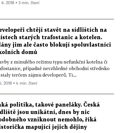
. 6. 2018 ▪ 3 min. čtení
evelopeři chtějí stavět na sídlištích na
ístech starých trafostanic a kotelen.
lány jim ale často blokují spoluvlastníci
kolních domů
avby z minulého režimu typu nefunkční kotelna či
afostanice, případně nevzhledné obchodní středisko
 staly terčem zájmu developerů. Ti...
 6. 2018 ▪ 4 min. čtení
aká politika, takové paneláky. Česká
ídliště jsou unikátní, dnes by nic
odobného vzniknout nemohlo, říká
istorička mapující jejich dějiny