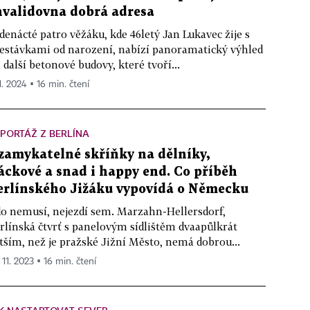
nvalidovna dobrá adresa
denácté patro věžáku, kde 46letý Jan Lukavec žije s
estávkami od narození, nabízí panoramatický výhled
 další betonové budovy, které tvoří...
1. 2024 ▪ 16 min. čtení
PORTÁŽ Z BERLÍNA
zamykatelné skříňky na dělníky,
áckové a snad i happy end. Co příběh
erlínského Jižáku vypovídá o Německu
o nemusí, nejezdí sem. Marzahn-Hellersdorf,
rlínská čtvrť s panelovým sídlištěm dvaapůlkrát
tším, než je pražské Jižní Město, nemá dobrou...
 11. 2023 ▪ 16 min. čtení