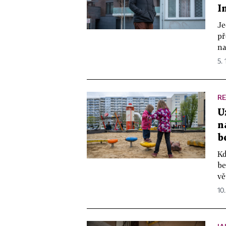
I
Je
př
na
5. 
RE
U
n
b
Kd
be
vě
10.