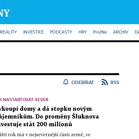
REALITY
INVESTICE
PODCASTY
HRY
PročNe
ARCHIV
D
ODEBÍRAT
RSS
K NASTARTOVAT SEVER
ykoupí domy a dá stopku novým
ájemníkům. Do proměny Šluknova
nvestuje stát 200 milionů
íští rok má v nejsevernější části země, ve