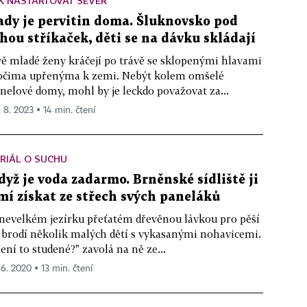
K NASTARTOVAT SEVER
ady je pervitin doma. Šluknovsko pod
íhou stříkaček, děti se na dávku skládají
ě mladé ženy kráčejí po trávě se sklopenými hlavami
očima upřenýma k zemi. Nebýt kolem omšelé
nelové domy, mohl by je leckdo považovat za...
. 8. 2023 ▪ 14 min. čtení
RIÁL O SUCHU
dyž je voda zadarmo. Brněnské sídliště ji
mí získat ze střech svých paneláků
nevelkém jezírku přeťatém dřevěnou lávkou pro pěší
 brodí několik malých dětí s vykasanými nohavicemi.
ení to studené?" zavolá na ně ze...
 6. 2020 ▪ 13 min. čtení