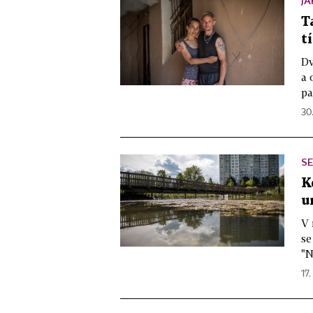
JA
T
t
Dv
a 
pa
30
SE
K
u
V 
se
"N
17.