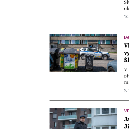
Šl
ob
13.
JA
V
v
Š
V 
př
mi
9.
VE
J
J