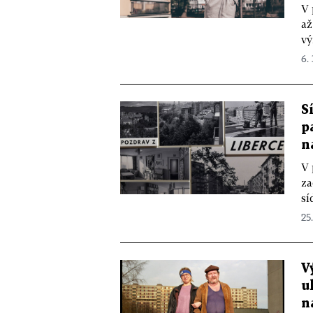
V 
až
vý
6.
S
p
n
V
za
sí
25.
V
u
n