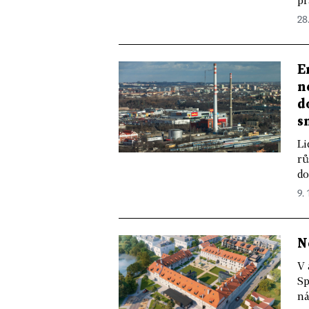
pr
28.
E
n
d
s
Li
rů
do
9. 
N
V 
Sp
ná