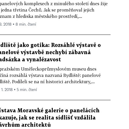
panelových komplexech z minulého století dnes žije
 jedna třetina Čechů. Jak se proměňoval jejich
znam z hlediska městského prostředí,...
 3. 2018 ▪ 8 min. čtení
ídliště jako gotika: Rozsáhlé výstavě o
anelové výstavbě nechybí zábavná
adsázka a vynalézavost
 pražském Uměleckoprůmyslovém museu dnes
číná rozsáhlá výstava nazvaná Bydliště: panelové
dliště. Podíleli se na ní historici architektury,...
 1. 2018 ▪ 5 min. čtení
ýstava Moravské galerie o panelácích
kazuje, jak se realita sídlišť vzdálila
ávrhům architektů