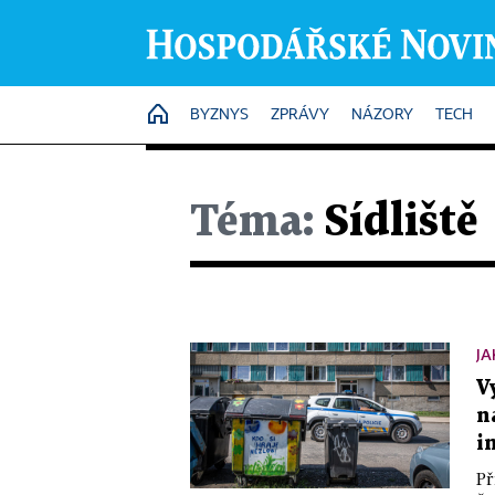
HOME
BYZNYS
ZPRÁVY
NÁZORY
TECH
Téma:
Sídliště
JA
V
n
i
Př