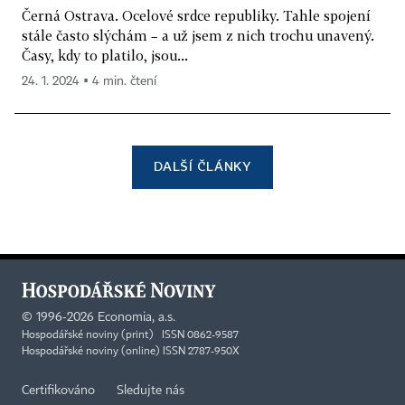
Černá Ostrava. Ocelové srdce republiky. Tahle spojení
stále často slýchám – a už jsem z nich trochu unavený.
Časy, kdy to platilo, jsou...
24. 1. 2024 ▪ 4 min. čtení
DALŠÍ ČLÁNKY
©
1996-2026
Economia, a.s.
Hospodářské noviny (print) ISSN 0862-9587
Hospodářské noviny (online) ISSN 2787-950X
Certifikováno
Sledujte nás