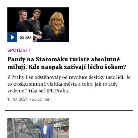
25:50
SPOTLIGHT
Pandy na Staromáku turisté absolutně
milují. Kde naopak zažívají léčbu šokem?
Z Prahy 1 se odstěhovaly od revoluce desítky tisíc lidí. Je
to trošku smutná vizitka města a toho, jak to tady
vedeme,“ říká šéf IPR Praha...
11. 10. 2024 ▪ 25:50 min.