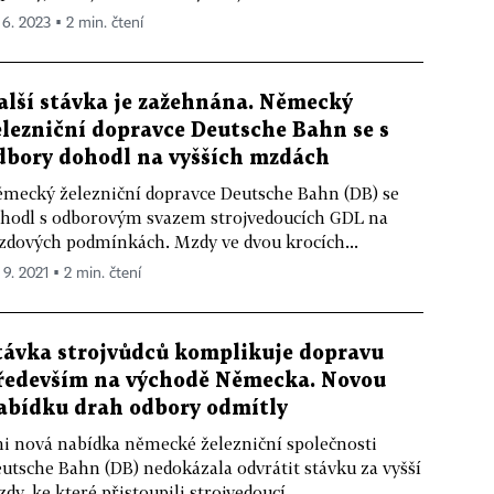
 6. 2023 ▪ 2 min. čtení
alší stávka je zažehnána. Německý
elezniční dopravce Deutsche Bahn se s
dbory dohodl na vyšších mzdách
mecký železniční dopravce Deutsche Bahn (DB) se
hodl s odborovým svazem strojvedoucích GDL na
dových podmínkách. Mzdy ve dvou krocích...
 9. 2021 ▪ 2 min. čtení
távka strojvůdců komplikuje dopravu
ředevším na východě Německa. Novou
abídku drah odbory odmítly
i nová nabídka německé železniční společnosti
utsche Bahn (DB) nedokázala odvrátit stávku za vyšší
dy, ke které přistoupili strojvedoucí...