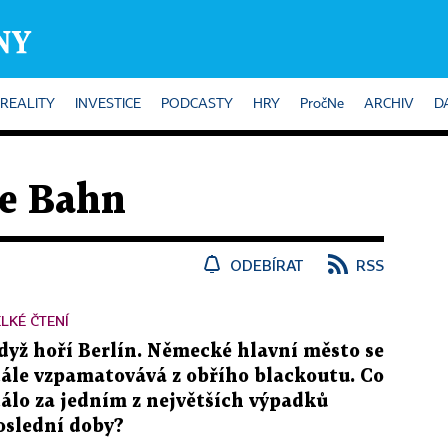
REALITY
INVESTICE
PODCASTY
HRY
PročNe
ARCHIV
D
e Bahn
ODEBÍRAT
RSS
LKÉ ČTENÍ
dyž hoří Berlín. Německé hlavní město se
tále vzpamatovává z obřího blackoutu. Co
tálo za jedním z největších výpadků
oslední doby?