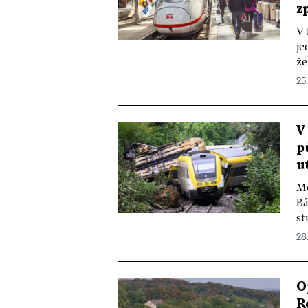
z
V 
je
že
25
V
p
u
Me
Bá
st
28
O
R