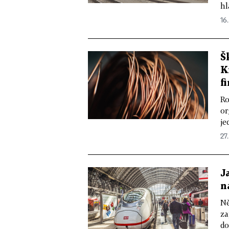
hl
16.
Š
K
f
Ro
or
je
27.
J
n
Ně
za
do