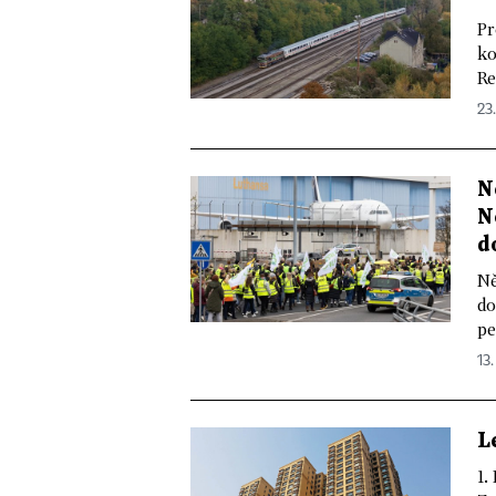
Pr
ko
Re
23
N
N
d
Ně
do
pe
13
L
1.