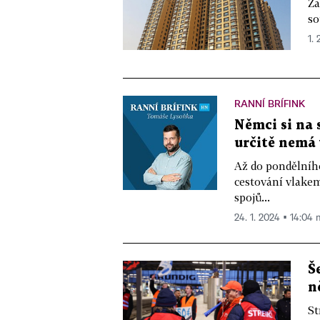
Za
so
1. 
RANNÍ BRÍFINK
Němci si na 
určitě nemá
Až do pondělního
cestování vlakem
spojů...
24. 1. 2024 ▪ 14:04 
Š
n
St