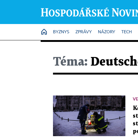
HOME
BYZNYS
ZPRÁVY
NÁZORY
TECH
Téma:
Deutsch
VE
K
s
s
p