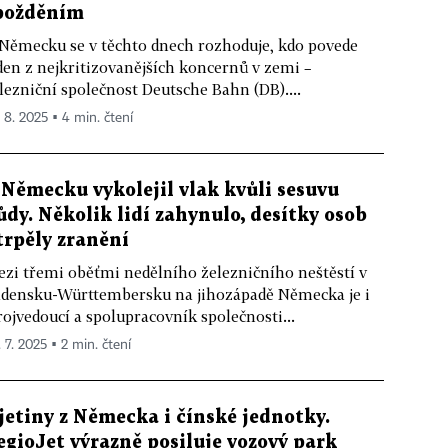
požděním
Německu se v těchto dnech rozhoduje, kdo povede
den z nejkritizovanějších koncernů v zemi –
lezniční společnost Deutsche Bahn (DB)....
. 8. 2025 ▪ 4 min. čtení
 Německu vykolejil vlak kvůli sesuvu
ůdy. Několik lidí zahynulo, desítky osob
trpěly zranění
zi třemi oběťmi nedělního železničního neštěstí v
densku-Württembersku na jihozápadě Německa je i
rojvedoucí a spolupracovník společnosti...
. 7. 2025 ▪ 2 min. čtení
jetiny z Německa i čínské jednotky.
egioJet výrazně posiluje vozový park