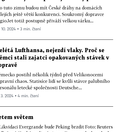
o tuto zimu budou mít České dráhy na domácích
lejích ještě větší konkurenci. Soukromý dopravce
gioJet totiž postupně přiváží velkou várku...
. 10. 2024 ▪ 3 min. čtení
elétá Lufthansa, nejezdí vlaky. Proč se
ěmci stali zajatci opakovaných stávek v
opravě
mecko postihl několik týdnů před Velikonocemi
pravní chaos. Statisíce lidí se kvůli stávce palubního
rsonálu letecké společnosti Deutsche...
. 3. 2024 ▪ 4 min. čtení
etem světem
 Likvidaci Evergrande bude Peking brzdit Foto: Reuters