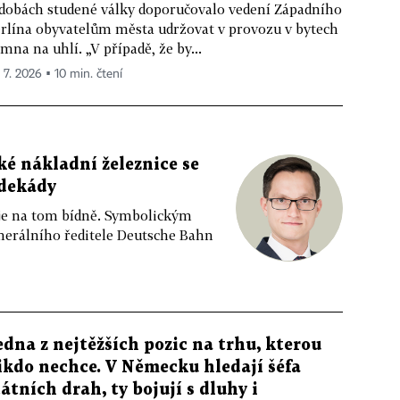
dobách studené války doporučovalo vedení Západního
rlína obyvatelům města udržovat v provozu v bytech
mna na uhlí. „V případě, že by...
. 7. 2026 ▪ 10 min. čtení
ské nákladní železnice se
 dekády
 je na tom bídně. Symbolickým
nerálního ředitele Deutsche Bahn
edna z nejtěžších pozic na trhu, kterou
ikdo nechce. V Německu hledají šéfa
tátních drah, ty bojují s dluhy i