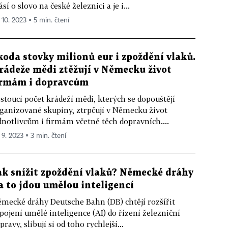
ásí o slovo na české železnici a je i...
 10. 2023 ▪ 5 min. čtení
koda stovky milionů eur i zpoždění vlaků.
rádeže mědi ztěžují v Německu život
irmám i dopravcům
stoucí počet krádeží mědi, kterých se dopouštějí
ganizované skupiny, ztrpčují v Německu život
dnotlivcům i firmám včetně těch dopravních....
 9. 2023 ▪ 3 min. čtení
ak snížit zpoždění vlaků? Německé dráhy
a to jdou umělou inteligencí
mecké dráhy Deutsche Bahn (DB) chtějí rozšířit
pojení umělé inteligence (AI) do řízení železniční
pravy, slibují si od toho rychlejší...