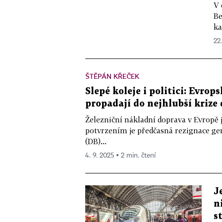
V 
Be
ka
22
ŠTĚPÁN KŘEČEK
Slepé koleje i politici: Evrop
propadají do nejhlubší krize
Železniční nákladní doprava v Evropě
potvrzením je předčasná rezignace ge
(DB)...
4. 9. 2025 ▪ 2 min. čtení
J
n
s