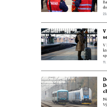
Ba
do
23.
V
s
V 
kt
sp
11.
D
D
c
Ně
Vý