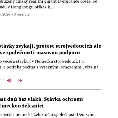
dlužený čínský realitní gigant Evergrande dostal od
udu v Hongkongu příkaz k...
2. 2024 ▪ 3 min. čtení
stávky zvykají, protest strojvedoucích ale
 ve společnosti masovou podporu
 večera stávkují v Německu strojvedoucí. Při
 je potřeba počítat s výraznými omezeními, většina
min.
est dnů bez vlaků. Stávka ochromí
ěmeckou železnici
rojvůdci německé železniční společnosti Deutsche