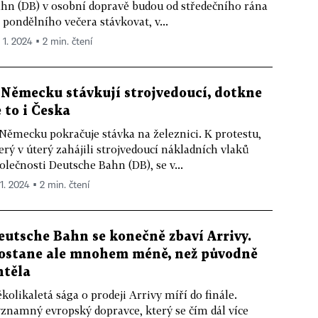
hn (DB) v osobní dopravě budou od středečního rána
 pondělního večera stávkovat, v...
 1. 2024 ▪ 2 min. čtení
 Německu stávkují strojvedoucí, dotkne
e to i Česka
Německu pokračuje stávka na železnici. K protestu,
erý v úterý zahájili strojvedoucí nákladních vlaků
olečnosti Deutsche Bahn (DB), se v...
 1. 2024 ▪ 2 min. čtení
eutsche Bahn se konečně zbaví Arrivy.
ostane ale mnohem méně, než původně
htěla
kolikaletá sága o prodeji Arrivy míří do finále.
znamný evropský dopravce, který se čím dál více