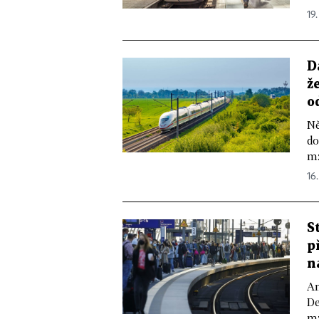
19.
D
ž
o
Ně
do
mz
16.
S
p
n
An
De
mz