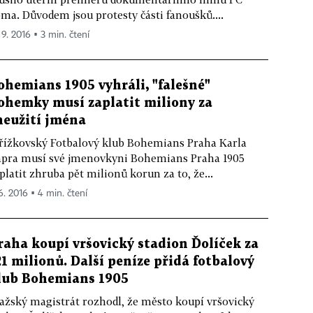
ma. Důvodem jsou protesty části fanoušků....
 9. 2016 ▪ 3 min. čtení
ohemians 1905 vyhráli, "falešné"
ohemky musí zaplatit miliony za
neužití jména
řížkovský Fotbalový klub Bohemians Praha Karla
pra musí své jmenovkyni Bohemians Praha 1905
platit zhruba pět milionů korun za to, že...
 6. 2016 ▪ 4 min. čtení
raha koupí vršovický stadion Ďolíček za
21 milionů. Další peníze přidá fotbalový
lub Bohemians 1905
ažský magistrát rozhodl, že město koupí vršovický