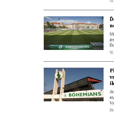
13.
Ď
n
Už
je
Ďo
12.
P
v
i
Je
st
Vr
26