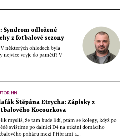
: Syndrom odložené
řehy z fotbalové sezony
 V některých ohledech byla
 nejvíce vryje do paměti? V
UTOR HN
lafák Štěpána Etrycha: Zápisky z
otbalového Kocourkova
lik myslíš, že tam bude lidí, ptám se kolegy, když po
ědě svištíme po dálnici D4 na utkání domácího
tbalového poháru mezi Příbramí a...