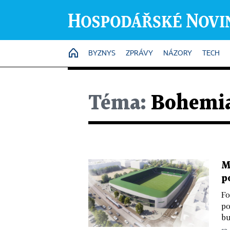
HOME
BYZNYS
ZPRÁVY
NÁZORY
TECH
Téma:
Bohemia
M
p
Fo
po
bu