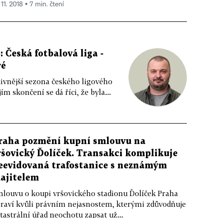
 11. 2018 ▪ 7 min. čtení
Česká fotbalová liga -
ré
tivnější sezona českého ligového
ím skončení se dá říci, že byla...
raha pozmění kupní smlouvu na
ršovický Ďolíček. Transakci komplikuje
eevidovaná trafostanice s neznámým
ajitelem
louvu o koupi vršovického stadionu Ďolíček Praha
raví kvůli právním nejasnostem, kterými zdůvodňuje
tastrální úřad neochotu zapsat už...