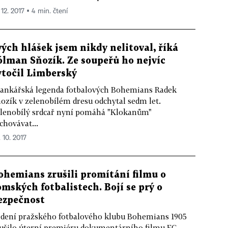
 12. 2017 ▪ 4 min. čtení
vých hlášek jsem nikdy nelitoval, říká
ólman Sňozík. Ze soupeřů ho nejvíc
ytočil Limberský
ankářská legenda fotbalových Bohemians Radek
ozík v zelenobílém dresu odchytal sedm let.
lenobílý srdcař nyní pomáhá "Klokanům"
chovávat...
. 10. 2017
ohemians zrušili promítání filmu o
omských fotbalistech. Bojí se prý o
ezpečnost
dení pražského fotbalového klubu Bohemians 1905
ušilo úterní premiéru dokumentárního filmu FC