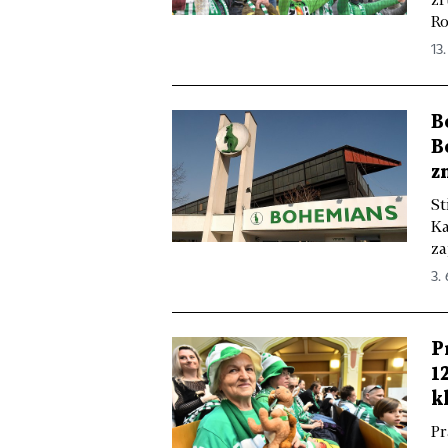
Ro
13.
B
B
z
St
Ka
za
3.
P
1
k
Pr