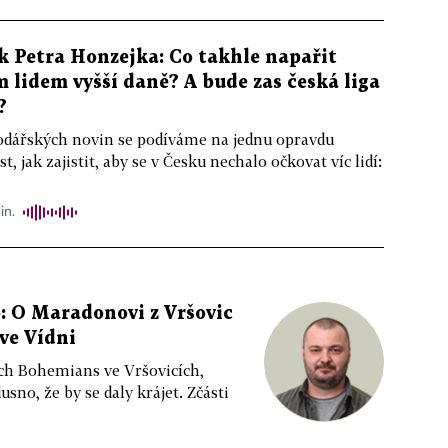
k Petra Honzejka: Co takhle napařit
lidem vyšší daně? A bude zas česká liga
?
odářských novin se podíváme na jednu opravdu
, jak zajistit, aby se v Česku nechalo očkovat víc lidí:
in.
 O Maradonovi z Vršovic
ve Vídni
ch Bohemians ve Vršovicích,
sno, že by se daly krájet. Zčásti