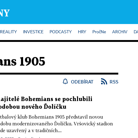
REALITY
INVESTICE
PODCASTY
HRY
PročNe
ARCHIV
D
ns 1905
ODEBÍRAT
RSS
ajitelé Bohemians se pochlubili
odobou nového Ďolíčku
tbalový klub Bohemians 1905 představil novou
dobu modernizovaného Ďolíčku. Vršovický stadion
de uzavřený a v tradičních...