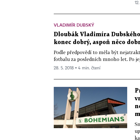
12.
VLADIMÍR DUBSKÝ
Dloubák Vladimíra Dubského: 
konec dobrý, aspoň něco dob
Podle předpovědí to měla být nejatrak
fotbalu za posledních mnoho let. Po jej
28. 5. 2018 ▪ 4 min. čtení
P
v
n
m
Sm
up
ka