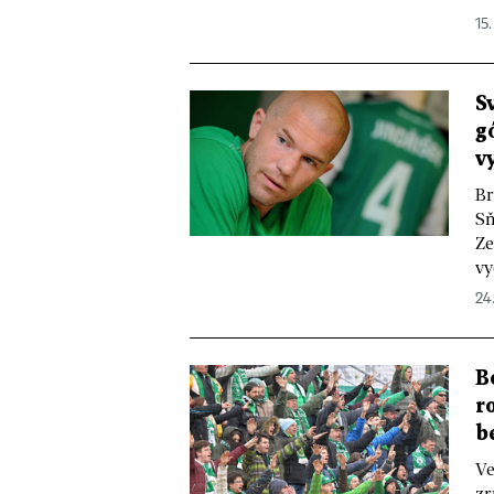
15.
S
g
v
Br
Sň
Ze
vy
24
B
r
b
Ve
zr