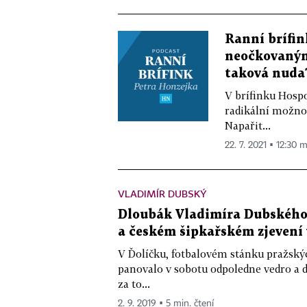
Ranní brífin
neočkovaným 
taková nuda
V brífinku Hosp
radikální možnost
Napařit...
22. 7. 2021 ▪ 12:30 m
VLADIMÍR DUBSKÝ
Dloubák Vladimíra Dubského:
a českém šipkařském zjevení 
V Ďolíčku, fotbalovém stánku pražský
panovalo v sobotu odpoledne vedro a du
za to...
2. 9. 2019 ▪ 5 min. čtení