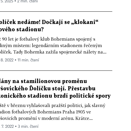
 5. 2025 ▪ 2 min. čtení
olíček nedáme! Dočkají se „klokani“
ového stadionu?
 90 let je fotbalový klub Bohemians spojený s
diným místem: legendárním stadionem řečeným
líček. Tady Bohemka zažila spojenecké nálety na...
 8. 2022 ▪ 11 min. čtení
lány na stamilionovou proměnu
ršovického Ďolíčku stojí. Přestavbu
konického stadionu brzdí politické spory
ště v březnu vyhlašovali pražští politici, jak slavný
adion fotbalových Bohemians Praha 1905 ve
šovicích promění v moderní arénu. Krátce...
. 7. 2022 ▪ 3 min. čtení