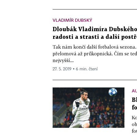
VLADIMÍR DUBSKÝ
Dloubák Vladimíra Dubského
radosti a strasti a další post
Tak nám končí další fotbalová sezona.
přelomová až průkopnická. Čím se tedy
nejvyšší...
27. 5. 2019 ▪ 6 min. čtení
A
B
f
Ko
ob
fo