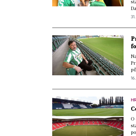
st
Da
31.
P
f
Na
Pr
pů
16.
H
C
O 
st
po