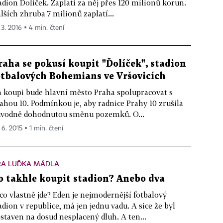
adion Ďolíček. Zaplatí za něj přes 120 milionů korun.
lších zhruba 7 milionů zaplatí...
 3. 2016 ▪ 4 min. čtení
raha se pokusí koupit "Ďolíček", stadion
otbalových Bohemians ve Vršovicích
 koupi bude hlavní město Praha spolupracovat s
ahou 10. Podmínkou je, aby radnice Prahy 10 zrušila
vodně dohodnutou směnu pozemků. O...
 6. 2015 ▪ 1 min. čtení
RA LUĎKA MÁDLA
o takhle koupit stadion? Anebo dva
co vlastně jde? Eden je nejmodernější fotbalový
adion v republice, má jen jednu vadu. A sice že byl
staven na dosud nesplacený dluh. A ten...