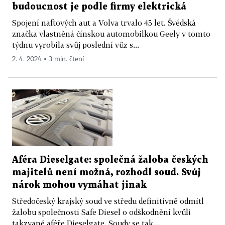
budoucnost je podle firmy elektrická
Spojení naftových aut a Volva trvalo 45 let. Švédská
značka vlastněná čínskou automobilkou Geely v tomto
týdnu vyrobila svůj poslední vůz s...
2. 4. 2024 ▪ 3 min. čtení
Aféra Dieselgate: společná žaloba českých
majitelů není možná, rozhodl soud. Svůj
nárok mohou vymáhat jinak
Středočeský krajský soud ve středu definitivně odmítl
žalobu společnosti Safe Diesel o odškodnění kvůli
takzvané aféře Dieselgate. Soudy se tak...