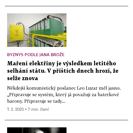
BYZNYS PODLE JANA BROŽE
Maření elektřiny je výsledkem letitého
selhání státu. V příštích dnech hrozí, že
selže znova
Někdejší komunistický poslanec Leo Luzar měl jasno.
„Připravuje se systém, který já považuji za baterkové
barony. Připravuje se tady...
7. 2. 2025 ▪ 7 min. čtení