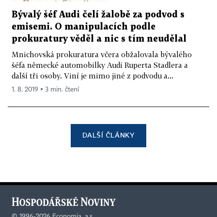
Bývalý šéf Audi čelí žalobě za podvod s
emisemi. O manipulacích podle
prokuratury věděl a nic s tím neudělal
Mnichovská prokuratura včera obžalovala bývalého
šéfa německé automobilky Audi Ruperta Stadlera a
další tři osoby. Viní je mimo jiné z podvodu a...
1. 8. 2019 ▪ 3 min. čtení
DALŠÍ ČLÁNKY
©
1996-2026
Economia, a.s.