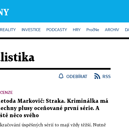
REALITY
INVESTICE
PODCASTY
HRY
PročNe
ARCHIV
D
istika
ODEBÍRAT
RSS
ECENZE
etoda Markovič: Straka. Kriminálka má
šechny plusy oceňované první série. A
eště něco svého
kračování úspěšných sérií to mají vždy těžší. Nutně