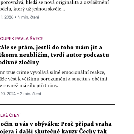
 porovnává, hledá se nová originalita a ozvláštnění
delu, který už jednou skvěle...
 1. 2026 ▪ 4 min. čtení
OUPEK PAVLA ŠVECE
tále se ptám, jestli do toho mám jít a
ěkomu neublížím, tvrdí autor podcastu
odivné zločiny
nr true crime vyvolává silné emocionální reakce,
že vést k většímu porozumění a soucitu s oběťmi.
e rovněž má sílu jitřit rány.
. 10. 2024 ▪ 2 min. čtení
LKÉ ČTENÍ
ločin u vás v obýváku: Proč případ vraha
ojera i další skutečné kauzy Čechy tak