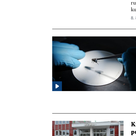
ru
ku
8.
K
p