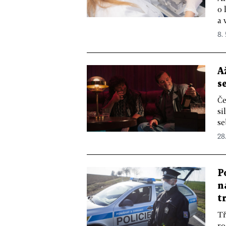
o 
a 
8.
A
s
Če
si
se
28
P
n
t
Tř
ro