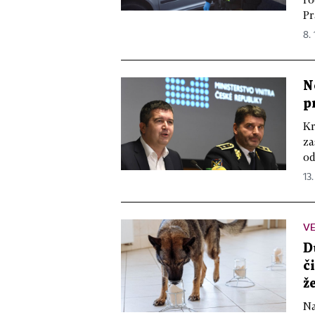
Pr
8. 
N
p
Kr
za
od
13.
VE
D
č
ž
Na