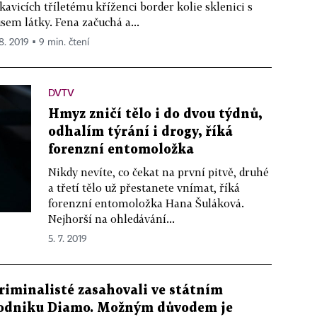
kavicích tříletému kříženci border kolie sklenici s
sem látky. Fena začuchá a...
 8. 2019 ▪ 9 min. čtení
DVTV
Hmyz zničí tělo i do dvou týdnů,
odhalím týrání i drogy, říká
forenzní entomoložka
Nikdy nevíte, co čekat na první pitvě, druhé
a třetí tělo už přestanete vnímat, říká
forenzní entomoložka Hana Šuláková.
Nejhorší na ohledávání...
5. 7. 2019
riminalisté zasahovali ve státním
odniku Diamo. Možným důvodem je