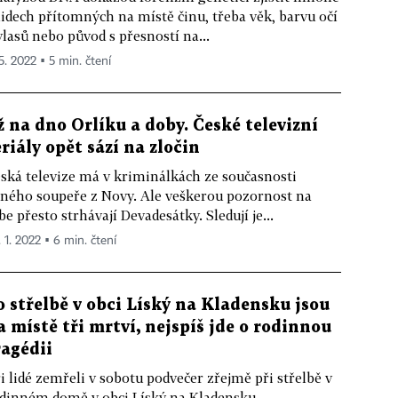
lidech přítomných na místě činu, třeba věk, barvu očí
vlasů nebo původ s přesností na...
 5. 2022 ▪ 5 min. čtení
ž na dno Orlíku a doby. České televizní
eriály opět sází na zločin
ská televize má v kriminálkách ze současnosti
lného soupeře z Novy. Ale veškerou pozornost na
be přesto strhávají Devadesátky. Sledují je...
. 1. 2022 ▪ 6 min. čtení
o střelbě v obci Líský na Kladensku jsou
a místě tři mrtví, nejspíš jde o rodinnou
ragédii
i lidé zemřeli v sobotu podvečer zřejmě při střelbě v
dinném domě v obci Líský na Kladensku.