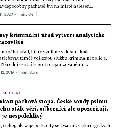
avděpodobný pachatel byl na místě nalezen...
11. 2020 ▪ 1 min. čtení
ový kriminální úřad vytvoří analytické
racoviště
iminální úřad, který vznikne v dubnu, bude
střešovat téměř veškerou službu kriminální policie,
 Národní centrály proti organizovanému...
 12. 2019 ▪ 1 min. čtení
LKÉ ČTENÍ
ůkaz: pachová stopa. České soudy psímu
ichu stále věří, odborníci ale upozorňují,
e je nespolehlivý
, čichej, ukazuje podsaditý šedesátník v chirurgických