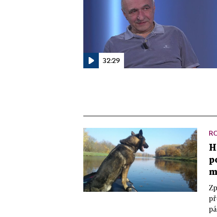
32:29
R
H
p
m
Zp
př
pá