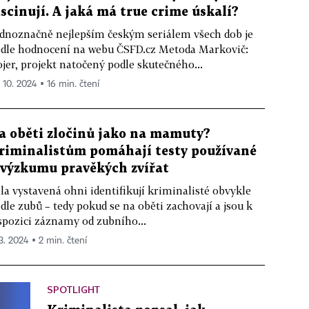
ascinují. A jaká má true crime úskalí?
dnoznačně nejlepším českým seriálem všech dob je
dle hodnocení na webu ČSFD.cz Metoda Markovič:
jer, projekt natočený podle skutečného...
. 10. 2024 ▪ 16 min. čtení
a oběti zločinů jako na mamuty?
riminalistům pomáhají testy používané
 výzkumu pravěkých zvířat
la vystavená ohni identifikují kriminalisté obvykle
dle zubů – tedy pokud se na oběti zachovají a jsou k
spozici záznamy od zubního...
 3. 2024 ▪ 2 min. čtení
SPOTLIGHT