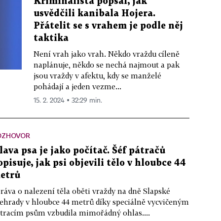
Kriminalista popsal, jak
usvědčili kanibala Hojera.
Přátelit se s vrahem je podle něj
taktika
Není vrah jako vrah. Někdo vraždu cíleně
naplánuje, někdo se nechá najmout a pak
jsou vraždy v afektu, kdy se manželé
pohádají a jeden vezme...
15. 2. 2024 ▪ 32:29 min.
OZHOVOR
lava psa je jako počítač. Šéf pátračů
opisuje, jak psi objevili tělo v hloubce 44
etrů
ráva o nalezení těla oběti vraždy na dně Slapské
ehrady v hloubce 44 metrů díky speciálně vycvičeným
tracím psům vzbudila mimořádný ohlas....