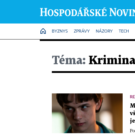
HOME
BYZNYS
ZPRÁVY
NÁZORY
TECH
Téma:
Kriminal
R
M
v
j
Po