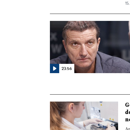
15.
23:56
G
d
n
An