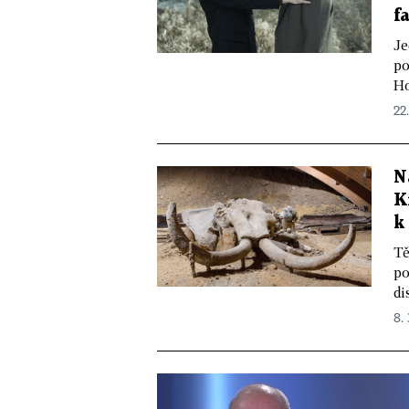
f
Je
po
Ho
22
N
K
k
Tě
po
di
8.