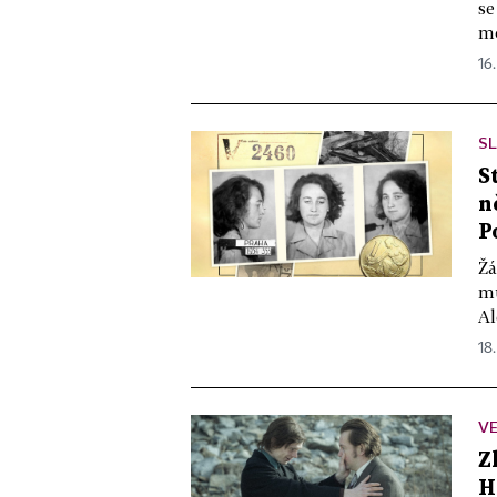
se
mo
16.
SL
S
n
P
Žá
mů
Al
18
VE
Z
H