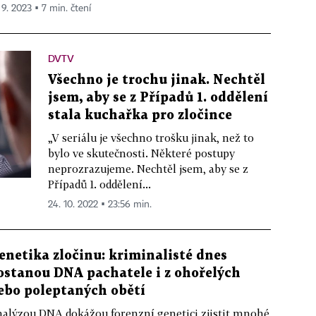
 9. 2023 ▪ 7 min. čtení
DVTV
Všechno je trochu jinak. Nechtěl
jsem, aby se z Případů 1. oddělení
stala kuchařka pro zločince
„V seriálu je všechno trošku jinak, než to
bylo ve skutečnosti. Některé postupy
neprozrazujeme. Nechtěl jsem, aby se z
Případů 1. oddělení...
24. 10. 2022 ▪ 23:56 min.
enetika zločinu: kriminalisté dnes
ostanou DNA pachatele i z ohořelých
ebo poleptaných obětí
alýzou DNA dokážou forenzní genetici zjistit mnohé