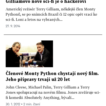
Gilliamovo nové sci-fi je o hackerovi
Americký režisér Terry Gilliam, někdejší člen Monty
Pythonů, se po snímcích Brazil či 12 opic opět vrací ke
sci-fi. Loni a letos na vybraných...
27. 9. 2014
Členové Monty Python chystají nový film.
Jeho přípravy trvají už 20 let
John Cleese, Michael Palin, Terry Gilliam a Terry
Jones spolupracují na novém filmu. Jones zrežíruje sci-
fi komedii Absolutely Anything, bývalí...
30. 1. 2012 ▪ 2 min. čtení