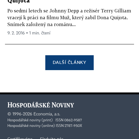
Quijota
Po sedmi letech se Johnny Depp a režisér Terry Gilliam
vracejí k práci na filmu Muž, který zabil Dona Quijota.
Snímek založený na románu...
9. 2. 2016 ▪ 1 min. čtení
DALŠÍ ČLÁNKY
©
1996-2026
Economia, a.s.
Hospodářské noviny (print) ISSN 0862-9587
Hospodářské noviny (online) ISSN 2787-950X