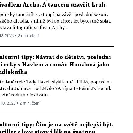
ivadlem Archa. A tancem uzavřít kruh
ponský tanečník vystoupí na závěr poslední sezony
ského divadla, s nímž byl po třicet let bytostně spjat.
stava fotografií ve foyer Archy...
12. 2023 ▪ 2 min. čtení
ulturní tipy: Návrat do dětství, poslední
ři roky s Havlem a román Honzlová jako
udiokniha
tr Jančárek: Tady Havel, slyšíte mě? FILM, poprvé na
stivalu Ji.hlava – od 24. do 29. října Letošní 27. ročník
zinárodního festivalu...
 10. 2023 ▪ 2 min. čtení
ulturní tipy: Čím je na světě nejlepší být,
hriller z love story i lék na špatnou