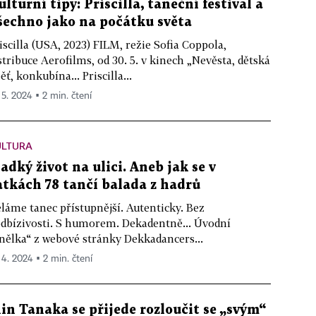
ulturní tipy: Priscilla, taneční festival a
šechno jako na počátku světa
iscilla (USA, 2023) FILM, režie Sofia Coppola,
stribuce Aerofilms, od 30. 5. v kinech „Nevěsta, dětská
ěť, konkubína... Priscilla...
 5. 2024 ▪ 2 min. čtení
ULTURA
ladký život na ulici. Aneb jak se v
atkách 78 tančí balada z hadrů
láme tanec přístupnější. Autenticky. Bez
dbízivosti. S humorem. Dekadentně... Úvodní
nělka“ z webové stránky Dekkadancers...
. 4. 2024 ▪ 2 min. čtení
in Tanaka se přijede rozloučit se „svým“