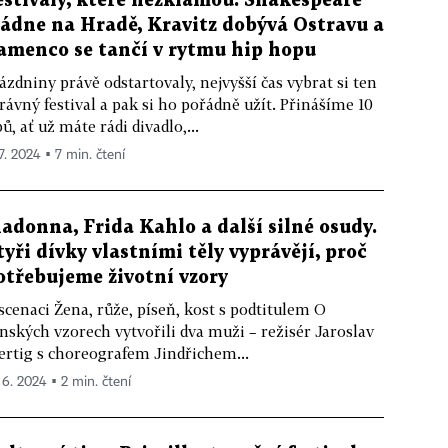
estivaly, které nezklamou. Shakespeare
ládne na Hradě, Kravitz dobývá Ostravu a
lamenco se tančí v rytmu hip hopu
ázdniny právě odstartovaly, nejvyšší čas vybrat si ten
rávný festival a pak si ho pořádně užít. Přinášíme 10
pů, ať už máte rádi divadlo,...
 7. 2024 ▪ 7 min. čtení
adonna, Frida Kahlo a další silné osudy.
tyři dívky vlastními těly vyprávějí, proč
otřebujeme životní vzory
scenaci Žena, růže, píseň, kost s podtitulem O
nských vzorech vytvořili dva muži – režisér Jaroslav
rtig s choreografem Jindřichem...
. 6. 2024 ▪ 2 min. čtení