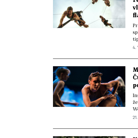
F
v
f
Pr
sp
ti
4.
M
Č
p
In
že
We
21