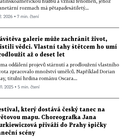
latinskoamerickou hudbu a vznikl fenomén, jehož
anetární rozmach má pětapadesátiletý...
 2. 2026 ▪ 7 min. čtení
ávštěva galerie může zachránit život,
jistili vědci. Vlastní tahy štětcem ho umí
rodloužit až o deset let
ma oddálení projevů stárnutí a prodloužení vlastního
vota zpracovalo množství umělců. Například Dorian
ay, titulní hrdina románu Oscara...
11. 2025 ▪ 5 min. čtení
estival, který dostává český tanec na
větovou mapu. Choreografka Jana
urkiewiczová přiváží do Prahy špičky
aneční scény