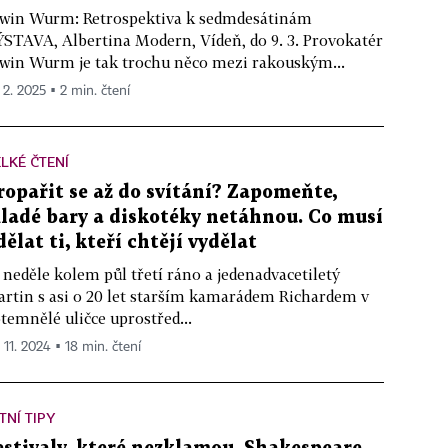
win Wurm: Retrospektiva k sedmdesátinám
STAVA, Albertina Modern, Vídeň, do 9. 3. Provokatér
win Wurm je tak trochu něco mezi rakouským...
 2. 2025 ▪ 2 min. čtení
LKÉ ČTENÍ
ropařit se až do svítání? Zapomeňte,
ladé bary a diskotéky netáhnou. Co musí
dělat ti, kteří chtějí vydělat
 neděle kolem půl třetí ráno a jedenadvacetiletý
rtin s asi o 20 let starším kamarádem Richardem v
temnělé uličce uprostřed...
 11. 2024 ▪ 18 min. čtení
TNÍ TIPY