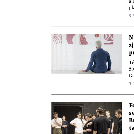
a 
pl
9.
N
z
p
Té
ži
Gr
3. 
F
s
B
t