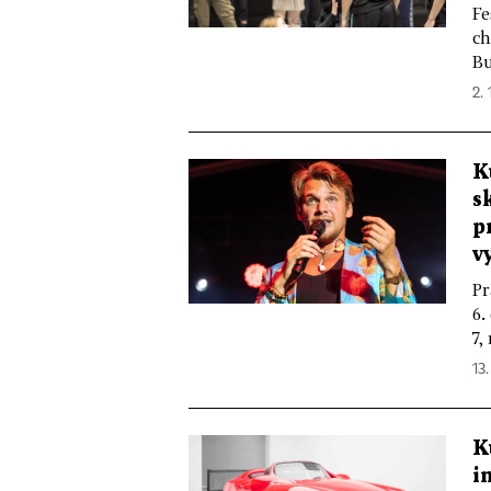
Fe
ch
Bu
2. 
K
s
p
v
Pr
6.
7,
13.
K
i