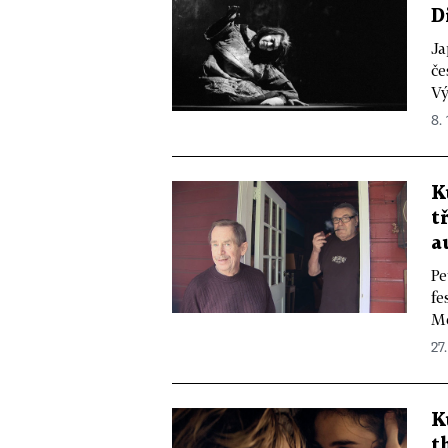
D
Ja
če
Vý
8. 
K
t
a
Pe
fe
Me
27.
K
t