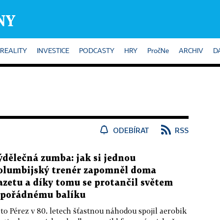
REALITY
INVESTICE
PODCASTY
HRY
PročNe
ARCHIV
D
ODEBÍRAT
RSS
ýdělečná zumba: jak si jednou
olumbijský trenér zapomněl doma
azetu a díky tomu se protančil světem
 pořádnému balíku
to Pérez v 80. letech šťastnou náhodou spojil aerobik