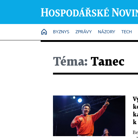
HOME
BYZNYS
ZPRÁVY
NÁZORY
TECH
Téma:
Tanec
V
k
k
k
Be