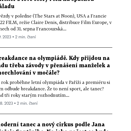
áladu
ězdy v poledne (The Stars at Noon), USA a Francie
22 FILM, režie Claire Denis, distribuce Film Europe, v
nech od 31. srpna Francouzská...
9. 2023 ▪ 2 min. čtení
reakdance na olympiádě. Kdy přijdou na
adu třeba závody v přenášení manželek a
norchlování v močále?
 rok proběhne letní olympiáda v Paříži a premiéru si
m odbude breakdance. Že to není sport, ale tanec?
d tři roky starým rozhodnutím...
 8. 2023 ▪ 2 min. čtení
oderní tanec a nový cirkus podle Jana