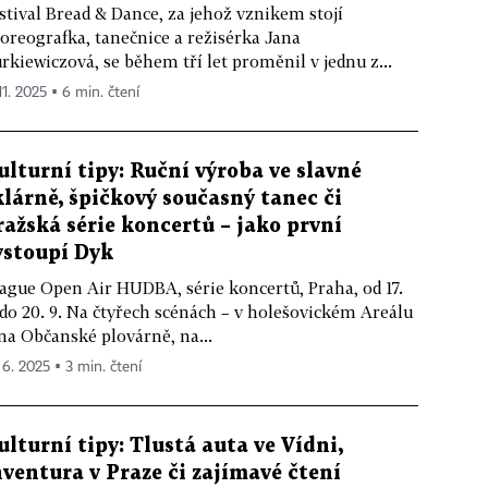
stival Bread & Dance, za jehož vznikem stojí
oreografka, tanečnice a režisérka Jana
rkiewiczová, se během tří let proměnil v jednu z...
11. 2025 ▪ 6 min. čtení
ulturní tipy: Ruční výroba ve slavné
klárně, špičkový současný tanec či
ražská série koncertů – jako první
ystoupí Dyk
ague Open Air HUDBA, série koncertů, Praha, od 17.
 do 20. 9. Na čtyřech scénách – v holešovickém Areálu
 na Občanské plovárně, na...
 6. 2025 ▪ 3 min. čtení
ulturní tipy: Tlustá auta ve Vídni,
nventura v Praze či zajímavé čtení