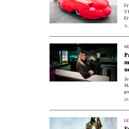
Er
VÝ
Er
14.
VE
P
m
u
Je
Ma
po
29.
LE