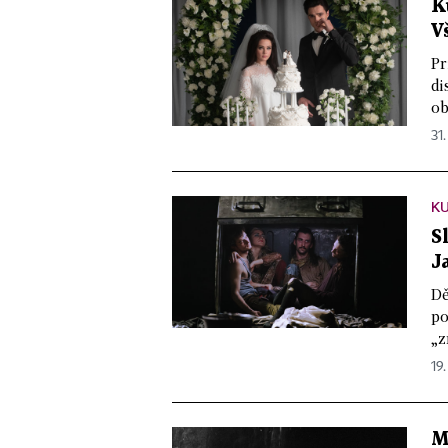
K
V
Pr
di
ob
31.
K
S
J
Dě
po
„z
19
M