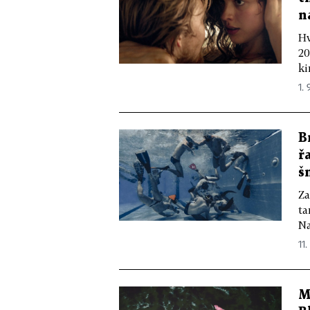
n
Hv
20
ki
1. 
B
ř
š
Za
ta
Na
11.
M