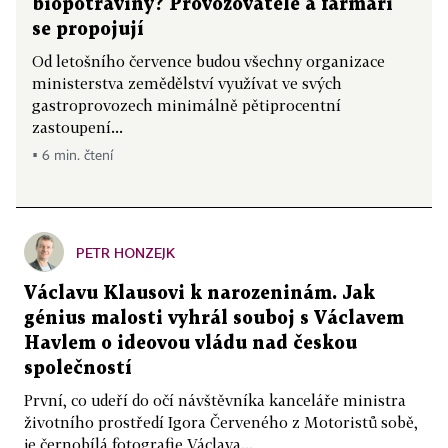
biopotraviny? Provozovatelé a farmáři
se propojují
Od letošního července budou všechny organizace
ministerstva zemědělství využívat ve svých
gastroprovozech minimálně pětiprocentní
zastoupení...
▪ 6 min. čtení
PETR HONZEJK
Václavu Klausovi k narozeninám. Jak
génius malosti vyhrál souboj s Václavem
Havlem o ideovou vládu nad českou
společností
První, co udeří do očí návštěvníka kanceláře ministra
životního prostředí Igora Červeného z Motoristů sobě,
je černobílá fotografie Václava...