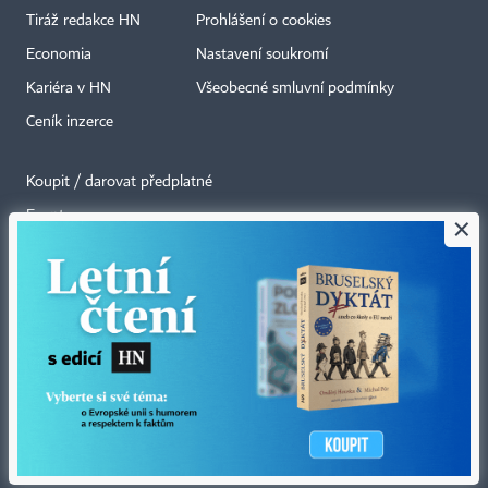
Tiráž redakce HN
Prohlášení o cookies
Economia
Nastavení soukromí
Kariéra v HN
Všeobecné smluvní podmínky
Ceník inzerce
Koupit / darovat předplatné
Eventy
×
Newslettery
RSS kanály
Autorská práva vykonává vydavatel. Bez písemného svolení vydavatele je
zakázáno jakékoli užití částí nebo celku díla, zejména rozmnožování a šíření
jakýmkoli způsobem, mechanickým nebo elektronickým, v českém nebo
jiném jazyce. Bez souhlasu vydavatele je zakázáno též rozmnožování
obsahu pro účely automatizované analýzy textů nebo dat
podle ustanovení § 39c autorského zákona.