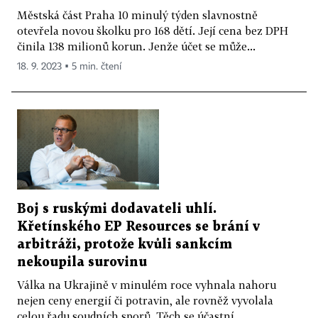
Městská část Praha 10 minulý týden slavnostně
otevřela novou školku pro 168 dětí. Její cena bez DPH
činila 138 milionů korun. Jenže účet se může...
18. 9. 2023 ▪ 5 min. čtení
Boj s ruskými dodavateli uhlí.
Křetínského EP Resources se brání v
arbitráži, protože kvůli sankcím
nekoupila surovinu
Válka na Ukrajině v minulém roce vyhnala nahoru
nejen ceny energií či potravin, ale rovněž vyvolala
celou řadu soudních sporů. Těch se účastní...