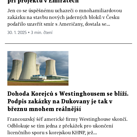
při projektu v Emirátech
Jen co se úspěšnému uchazeči o mnohamiliardovou
zakázku na stavbu nových jaderných bloků v Česku
podařilo uzavřít smír s Američany, dostala se...
30. 1. 2025 ▪ 3 min. čtení
Dohoda Korejců s Westinghousem se blíží.
Podpis zakázky na Dukovany je tak v
březnu mnohem reálnější
Francouzský šéf americké firmy Westinghouse skončí.
Odblokuje se tím jedna z překážek pro ukončení
licenčního sporu s korejskou KHNP, jež...