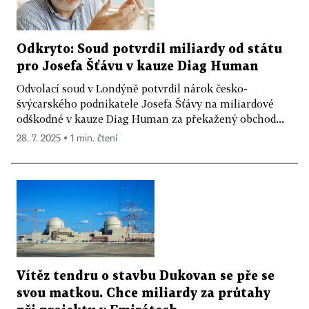
Odkryto: Soud potvrdil miliardy od státu
pro Josefa Šťávu v kauze Diag Human
Odvolací soud v Londýně potvrdil nárok česko-
švýcarského podnikatele Josefa Šťávy na miliardové
odškodné v kauze Diag Human za překažený obchod...
28. 7. 2025 ▪ 1 min. čtení
Vítěz tendru o stavbu Dukovan se pře se
svou matkou. Chce miliardy za průtahy