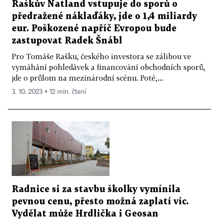
Raškův Natland vstupuje do sporů o
předražené náklaďáky, jde o 1,4 miliardy
eur. Poškozené napříč Evropou bude
zastupovat Radek Šnábl
Pro Tomáše Rašku, českého investora se zálibou ve
vymáhání pohledávek a financování obchodních sporů,
jde o průlom na mezinárodní scénu. Poté,...
3. 10. 2023 ▪ 12 min. čtení
Radnice si za stavbu školky vymínila
pevnou cenu, přesto možná zaplatí víc.
Vydělat může Hrdlička i Geosan