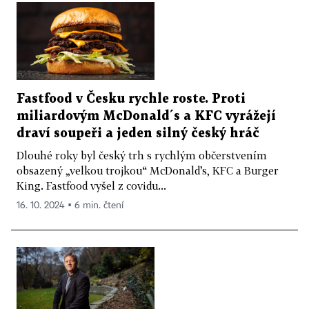
Fastfood v Česku rychle roste. Proti
miliardovým McDonald´s a KFC vyrážejí
draví soupeři a jeden silný český hráč
Dlouhé roky byl český trh s rychlým občerstvením
obsazený „velkou trojkou“ McDonald’s, KFC a Burger
King. Fastfood vyšel z covidu...
16. 10. 2024 ▪ 6 min. čtení