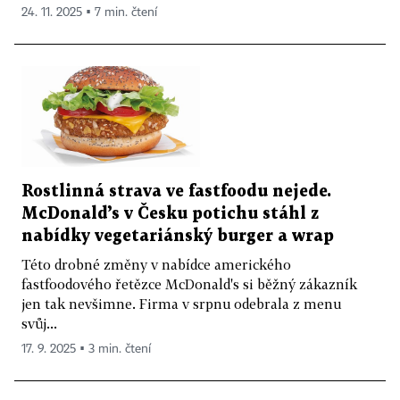
24. 11. 2025 ▪ 7 min. čtení
Rostlinná strava ve fastfoodu nejede.
McDonald’s v Česku potichu stáhl z
nabídky vegetariánský burger a wrap
Této drobné změny v nabídce amerického
fastfoodového řetězce McDonald's si běžný zákazník
jen tak nevšimne. Firma v srpnu odebrala z menu
svůj...
17. 9. 2025 ▪ 3 min. čtení