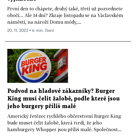
První den to chápete, druhý také, třetí už pozvednete
obočí… Ale 14 dní? Zkraje listopadu se na Václavském
náměstí, na nároží Domu módy,...
20. 11. 2023 ▪ 6 min. čtení
Podvod na hladové zákazníky? Burger
King musí čelit žalobě, podle které jsou
jeho burgery příliš malé
Americký řetězec rychlého občerstvení Burger King
bude muset čelit žalobě, která tvrdí, že jeho
hamburgery Whopper jsou příliš malé. Společnost...