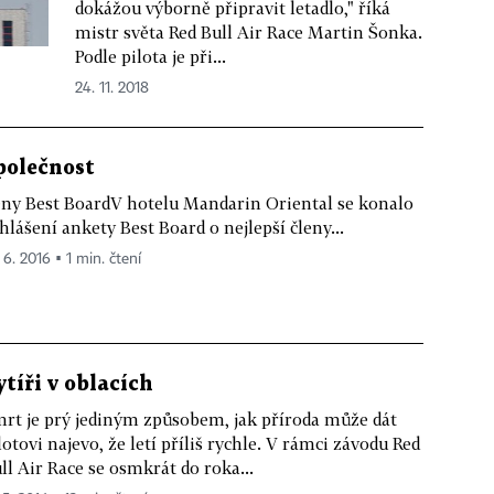
dokážou výborně připravit letadlo," říká
mistr světa Red Bull Air Race Martin Šonka.
Podle pilota je při...
24. 11. 2018
polečnost
ny Best BoardV hotelu Mandarin Oriental se konalo
hlášení ankety Best Board o nejlepší členy...
 6. 2016 ▪ 1 min. čtení
ytíři v oblacích
rt je prý jediným způsobem, jak příroda může dát
lotovi najevo, že letí příliš rychle. V rámci závodu Red
ll Air Race se osmkrát do roka...