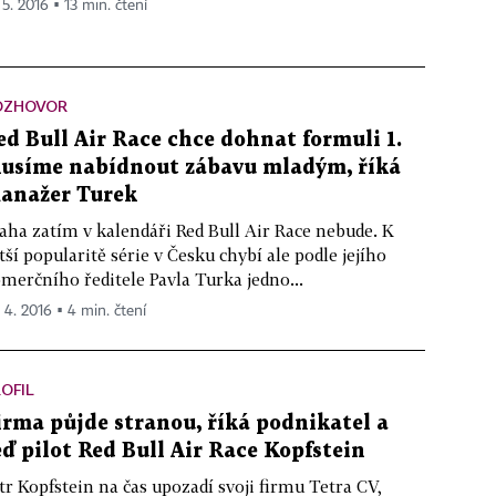
 5. 2016 ▪ 13 min. čtení
OZHOVOR
ed Bull Air Race chce dohnat formuli 1.
usíme nabídnout zábavu mladým, říká
anažer Turek
aha zatím v kalendáři Red Bull Air Race nebude. K
tší popularitě série v Česku chybí ale podle jejího
merčního ředitele Pavla Turka jedno...
. 4. 2016 ▪ 4 min. čtení
OFIL
irma půjde stranou, říká podnikatel a
eď pilot Red Bull Air Race Kopfstein
tr Kopfstein na čas upozadí svoji firmu Tetra CV,