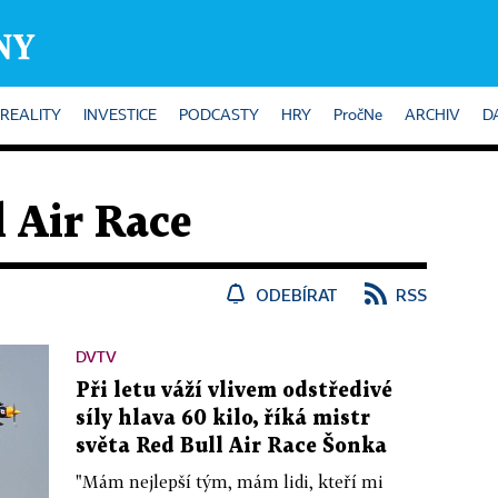
REALITY
INVESTICE
PODCASTY
HRY
PročNe
ARCHIV
D
 Air Race
ODEBÍRAT
RSS
DVTV
Při letu váží vlivem odstředivé
síly hlava 60 kilo, říká mistr
světa Red Bull Air Race Šonka
"Mám nejlepší tým, mám lidi, kteří mi