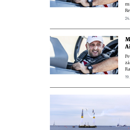
mi
Re
24
M
A
Pe
zá
Ra
19.