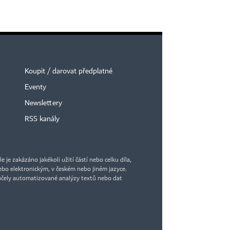
Koupit / darovat předplatné
Eventy
Newslettery
RSS kanály
je zakázáno jakékoli užití částí nebo celku díla,
bo elektronickým, v českém nebo jiném jazyce.
účely automatizované analýzy textů nebo dat