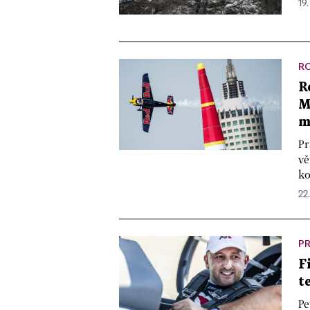
19.
R
R
M
m
Pr
vě
ko
22
PR
F
t
Pe