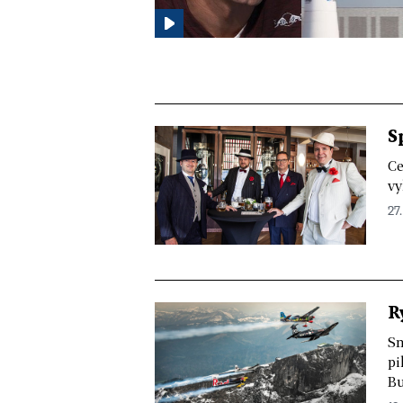
S
Ce
vy
27.
R
Sm
pi
Bu