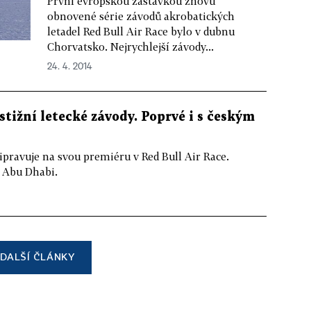
První evropskou zastávkou znovu
obnovené série závodů akrobatických
letadel Red Bull Air Race bylo v dubnu
Chorvatsko. Nejrychlejší závody...
24. 4. 2014
estižní letecké závody. Poprvé i s českým
pravuje na svou premiéru v Red Bull Air Race.
v Abu Dhabi.
DALŠÍ ČLÁNKY