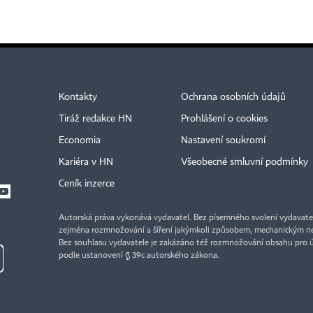
Kontakty
Ochrana osobních údajů
Tiráž redakce HN
Prohlášení o cookies
Economia
Nastavení soukromí
Kariéra v HN
Všeobecné smluvní podmínky
Ceník inzerce
Autorská práva vykonává vydavatel. Bez písemného svolení vydavatele 
zejména rozmnožování a šíření jakýmkoli způsobem, mechanickým ne
Bez souhlasu vydavatele je zakázáno též rozmnožování obsahu pro 
podle ustanovení § 39c autorského zákona.