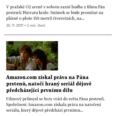
V pražské O2 areně v sobotu zazní hudba z filmu Pán
prstenů: Návratu krále. Snímek se bude promítat na
plátně o ploše 150 metrů čtverečních, na...
30. 11. 2017 ▪ 5 min. čtení
Amazon.com získal práva na Pána
prstenů, natočí hraný seriál dějově
předcházející prvnímu dílu
Filmový průmysl se brzy vrátí do světa Pána prstenů.
Společnost Amazon.com získala práva na natočení
seriálu, který dějově předchází prvnímu...