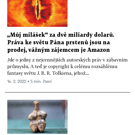
„Můj milášek“ za dvě miliardy dolarů.
Práva ke světu Pána prstenů jsou na
prodej, vážným zájemcem je Amazon
Jde o jedny z nejcennějších autorských práv v zábavním
průmyslu. A teď je copyright k celému rozsáhlému
fantasy světu J. R. R. Tolkiena, jehož...
14. 2. 2022 ▪ 5 min. čtení