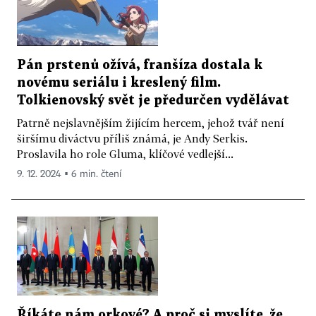
Pán prstenů ožívá, franšíza dostala k
novému seriálu i kreslený film.
Tolkienovský svět je předurčen vydělávat
Patrně nejslavnějším žijícím hercem, jehož tvář není
širšímu diváctvu příliš známá, je Andy Serkis.
Proslavila ho role Gluma, klíčové vedlejší...
9. 12. 2024 ▪ 6 min. čtení
Říkáte nám orkové? A proč si myslíte, že