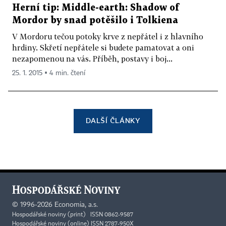
Herní tip: Middle-earth: Shadow of
Mordor by snad potěšilo i Tolkiena
V Mordoru tečou potoky krve z nepřátel i z hlavního
hrdiny. Skřetí nepřátele si budete pamatovat a oni
nezapomenou na vás. Příběh, postavy i boj...
25. 1. 2015 ▪ 4 min. čtení
DALŠÍ ČLÁNKY
©
1996-2026
Economia, a.s.
Hospodářské noviny (print) ISSN 0862-9587
Hospodářské noviny (online) ISSN 2787-950X