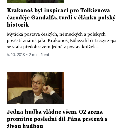
Krakonoš byl inspirací pro Tolkienova
čaroděje Gandalfa, tvrdí v článku polský
historik
Mytická postava českých, německých a polských
pověstí známá jako Krakonoš, Rübezahl či Liczyrzepa
se stala předobrazem jedné z postav knížek...
4. 10. 2018 ▪ 2 min. čtení
Jedna hudba vládne všem. O2 arena
promítne poslední díl Pána prstenů s
živou hudbou