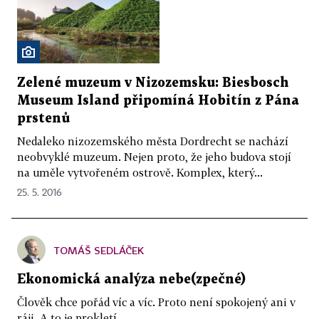
Zelené muzeum v Nizozemsku: Biesbosch
Museum Island připomíná Hobitín z Pána
prstenů
Nedaleko nizozemského města Dordrecht se nachází
neobvyklé muzeum. Nejen proto, že jeho budova stojí
na uměle vytvořeném ostrově. Komplex, který...
25. 5. 2016
TOMÁŠ SEDLÁČEK
Ekonomická analýza nebe(zpečné)
Člověk chce pořád víc a víc. Proto není spokojený ani v
ráji. A to je prokletí.