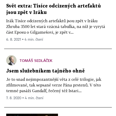
Svět extra: Tisíce odcizených artefaktů
jsou zpět v Iráku
Irák Tisíce odcizených artefaktů jsou zpět v Iráku
Zhruba 3500 let stará vzácná tabulka, na níž je vyrytá
část Eposu o Gilgamešovi, je zpět v...
6. 8. 2021 ▪ 4 min. čtení
TOMÁŠ SEDLÁČEK
Jsem služebníkem tajného ohně
Je to snad nejimpozantnější věta z celé trilogie, jak
zfilmované, tak sepsané verze Pána prstenů. V této
temné pasáži Gandalf, řečený též Istari...
7. 8. 2020 ▪ 4 min. čtení