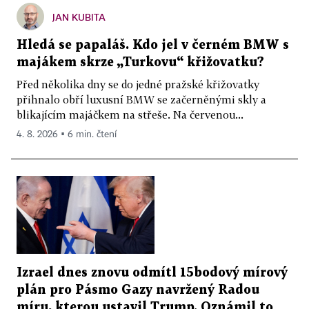
JAN KUBITA
Hledá se papaláš. Kdo jel v černém BMW s
majákem skrze „Turkovu“ křižovatku?
Před několika dny se do jedné pražské křižovatky
přihnalo obří luxusní BMW se začerněnými skly a
blikajícím majáčkem na střeše. Na červenou...
4. 8. 2026 ▪ 6 min. čtení
Izrael dnes znovu odmítl 15bodový mírový
plán pro Pásmo Gazy navržený Radou
míru, kterou ustavil Trump. Oznámil to