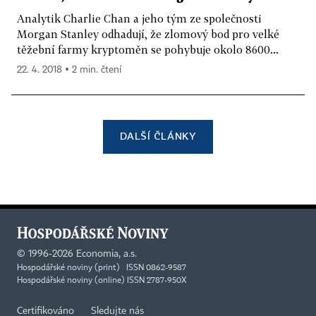
Analytik Charlie Chan a jeho tým ze společnosti
Morgan Stanley odhadují, že zlomový bod pro velké
těžební farmy kryptoměn se pohybuje okolo 8600...
22. 4. 2018 ▪ 2 min. čtení
DALŠÍ ČLÁNKY
©
1996-2026
Economia, a.s.
Hospodářské noviny (print) ISSN 0862-9587
Hospodářské noviny (online) ISSN 2787-950X
Certifikováno
Sledujte nás