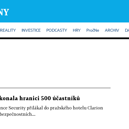
REALITY
INVESTICE
PODCASTY
HRY
PročNe
ARCHIV
D
ekonala hranici 500 účastníků
nce Security přilákal do pražského hotelu Clarion
bezpečnostních...