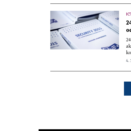
IC
2
o
24
ak
ko
4. 