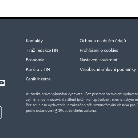
Kontakty
Ochrana osobních údajů
Tiráž redakce HN
Prohlášení o cookies
Economia
Nastavení soukromí
Kariéra v HN
Všeobecné smluvní podmínky
Ceník inzerce
Autorská práva vykonává vydavatel. Bez písemného svolení vydavatele 
zejména rozmnožování a šíření jakýmkoli způsobem, mechanickým ne
Bez souhlasu vydavatele je zakázáno též rozmnožování obsahu pro 
podle ustanovení § 39c autorského zákona.