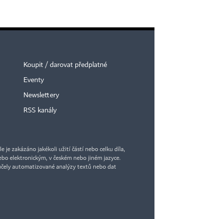
Koupit / darovat předplatné
Eventy
Newslettery
RSS kanály
je zakázáno jakékoli užití částí nebo celku díla,
bo elektronickým, v českém nebo jiném jazyce.
účely automatizované analýzy textů nebo dat