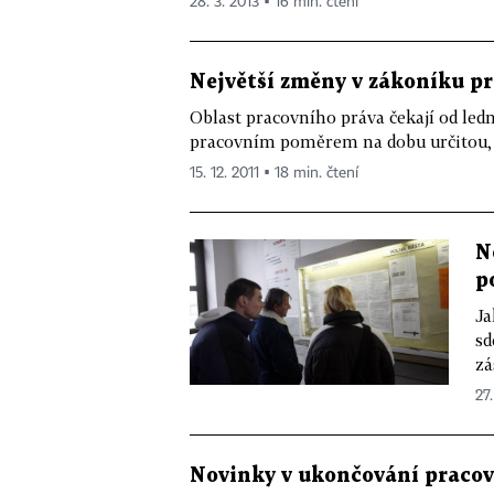
28. 3. 2013 ▪ 16 min. čtení
Největší změny v zákoníku p
Oblast pracovního práva čekají od led
pracovním poměrem na dobu určitou,
15. 12. 2011 ▪ 18 min. čtení
N
po
Ja
sd
zá
27.
Novinky v ukončování pracovn