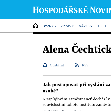
HOME
BYZNYS
ZPRÁVY
NÁZORY
TECH
Alena Čechtic
Odebírat
RSS
Jak postupovat při vyslání za
osobě?
K zapůjčování zaměstnanců dochází v p
souvislostmi tohoto institutu zaměstna