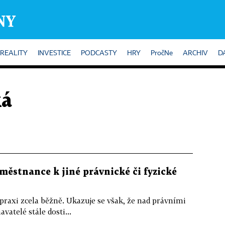
REALITY
INVESTICE
PODCASTY
HRY
PročNe
ARCHIV
D
ká
městnance k jiné právnické či fyzické
raxi zcela běžně. Ukazuje se však, že nad právními
vatelé stále dosti...