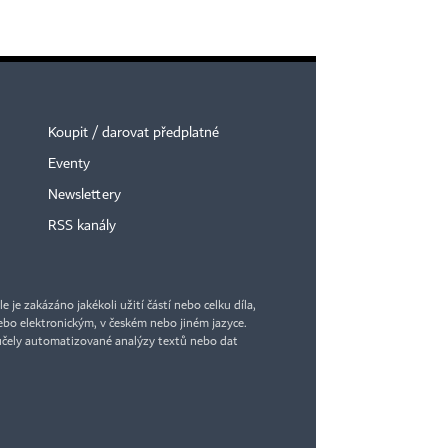
Koupit / darovat předplatné
Eventy
Newslettery
RSS kanály
je zakázáno jakékoli užití částí nebo celku díla,
bo elektronickým, v českém nebo jiném jazyce.
účely automatizované analýzy textů nebo dat