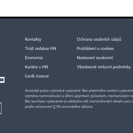
Kontakty
Ochrana osobních údajů
Tiráž redakce HN
Prohlášení o cookies
Economia
Nastavení soukromí
Kariéra v HN
Všeobecné smluvní podmínky
Ceník inzerce
Autorská práva vykonává vydavatel. Bez písemného svolení vydavatele 
zejména rozmnožování a šíření jakýmkoli způsobem, mechanickým ne
Bez souhlasu vydavatele je zakázáno též rozmnožování obsahu pro 
podle ustanovení § 39c autorského zákona.