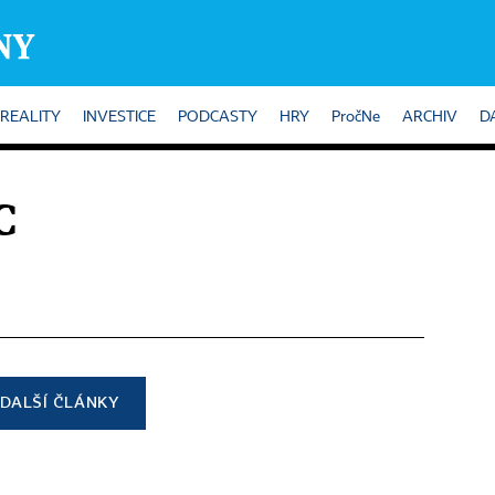
REALITY
INVESTICE
PODCASTY
HRY
PročNe
ARCHIV
D
C
DALŠÍ ČLÁNKY