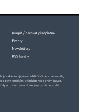
Koupit / darovat předplatné
Eventy
Newslettery
RSS kanály
je zakázáno jakékoli užití částí nebo celku díla,
bo elektronickým, v českém nebo jiném jazyce.
účely automatizované analýzy textů nebo dat