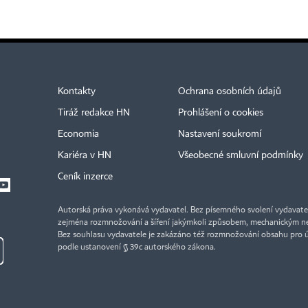
Kontakty
Ochrana osobních údajů
Tiráž redakce HN
Prohlášení o cookies
Economia
Nastavení soukromí
Kariéra v HN
Všeobecné smluvní podmínky
Ceník inzerce
Autorská práva vykonává vydavatel. Bez písemného svolení vydavatele 
zejména rozmnožování a šíření jakýmkoli způsobem, mechanickým ne
Bez souhlasu vydavatele je zakázáno též rozmnožování obsahu pro 
podle ustanovení § 39c autorského zákona.