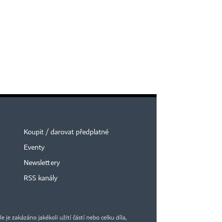
Koupit / darovat předplatné
Eventy
Newslettery
RSS kanály
je zakázáno jakékoli užití částí nebo celku díla,