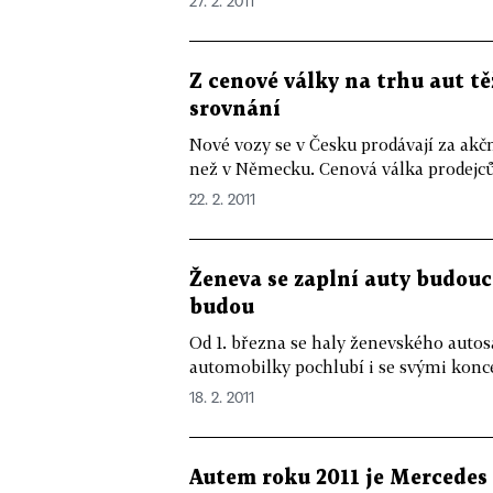
27. 2. 2011
Z cenové války na trhu aut tě
srovnání
Nové vozy se v Česku prodávají za akční
než v Německu. Cenová válka prodejců 
22. 2. 2011
Ženeva se zaplní auty budoucn
budou
Od 1. března se haly ženevského auto
automobilky pochlubí i se svými konce
18. 2. 2011
Autem roku 2011 je Mercedes 