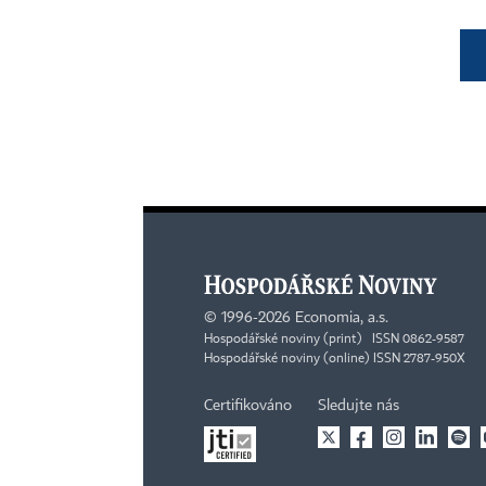
©
1996-2026
Economia, a.s.
Hospodářské noviny (print) ISSN 0862-9587
Hospodářské noviny (online) ISSN 2787-950X
Certifikováno
Sledujte nás