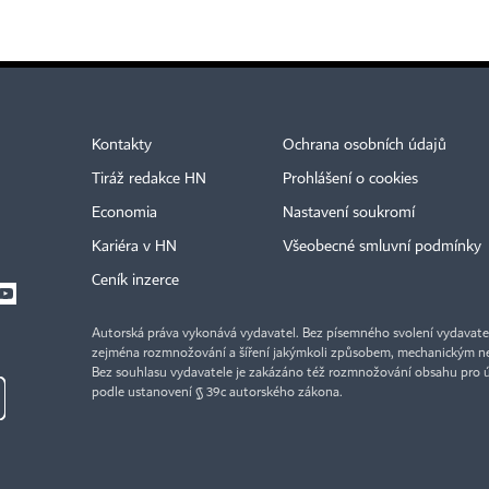
Kontakty
Ochrana osobních údajů
Tiráž redakce HN
Prohlášení o cookies
Economia
Nastavení soukromí
Kariéra v HN
Všeobecné smluvní podmínky
Ceník inzerce
Autorská práva vykonává vydavatel. Bez písemného svolení vydavatele 
zejména rozmnožování a šíření jakýmkoli způsobem, mechanickým ne
Bez souhlasu vydavatele je zakázáno též rozmnožování obsahu pro 
podle ustanovení § 39c autorského zákona.