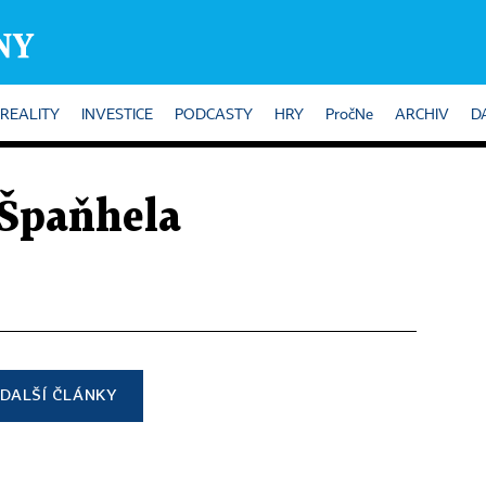
REALITY
INVESTICE
PODCASTY
HRY
PročNe
ARCHIV
D
 Špaňhela
DALŠÍ ČLÁNKY