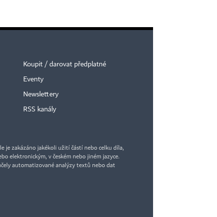
Koupit / darovat předplatné
Eventy
Newslettery
RSS kanály
je zakázáno jakékoli užití částí nebo celku díla,
bo elektronickým, v českém nebo jiném jazyce.
účely automatizované analýzy textů nebo dat