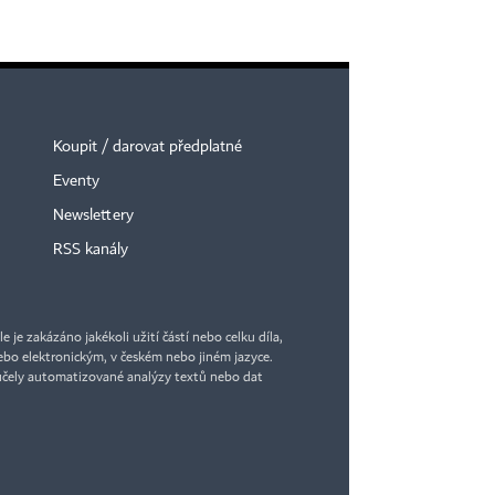
Koupit / darovat předplatné
Eventy
Newslettery
RSS kanály
je zakázáno jakékoli užití částí nebo celku díla,
bo elektronickým, v českém nebo jiném jazyce.
účely automatizované analýzy textů nebo dat