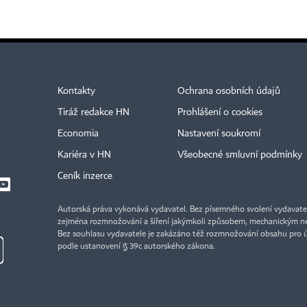
Kontakty
Ochrana osobních údajů
Tiráž redakce HN
Prohlášení o cookies
Economia
Nastavení soukromí
Kariéra v HN
Všeobecné smluvní podmínky
Ceník inzerce
Autorská práva vykonává vydavatel. Bez písemného svolení vydavatele 
zejména rozmnožování a šíření jakýmkoli způsobem, mechanickým ne
Bez souhlasu vydavatele je zakázáno též rozmnožování obsahu pro 
podle ustanovení § 39c autorského zákona.