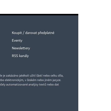
Koupit / darovat předplatné
Eventy
Newslettery
RSS kanály
je zakázáno jakékoli užití částí nebo celku díla,
bo elektronickým, v českém nebo jiném jazyce.
účely automatizované analýzy textů nebo dat