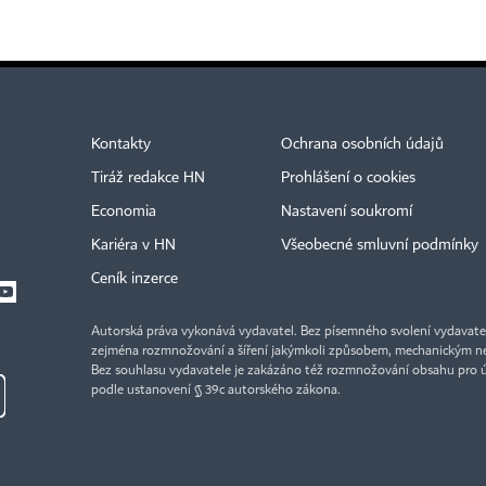
Kontakty
Ochrana osobních údajů
Tiráž redakce HN
Prohlášení o cookies
Economia
Nastavení soukromí
Kariéra v HN
Všeobecné smluvní podmínky
Ceník inzerce
Autorská práva vykonává vydavatel. Bez písemného svolení vydavatele 
zejména rozmnožování a šíření jakýmkoli způsobem, mechanickým ne
Bez souhlasu vydavatele je zakázáno též rozmnožování obsahu pro 
podle ustanovení § 39c autorského zákona.