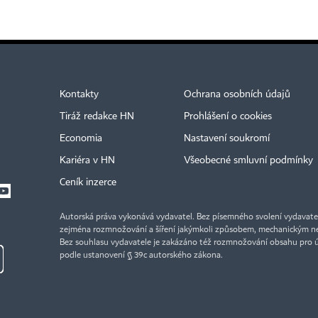
Kontakty
Ochrana osobních údajů
Tiráž redakce HN
Prohlášení o cookies
Economia
Nastavení soukromí
Kariéra v HN
Všeobecné smluvní podmínky
Ceník inzerce
Autorská práva vykonává vydavatel. Bez písemného svolení vydavatele 
zejména rozmnožování a šíření jakýmkoli způsobem, mechanickým ne
Bez souhlasu vydavatele je zakázáno též rozmnožování obsahu pro 
podle ustanovení § 39c autorského zákona.