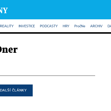
REALITY
INVESTICE
PODCASTY
HRY
PročNe
ARCHIV
D
Oner
DALŠÍ ČLÁNKY