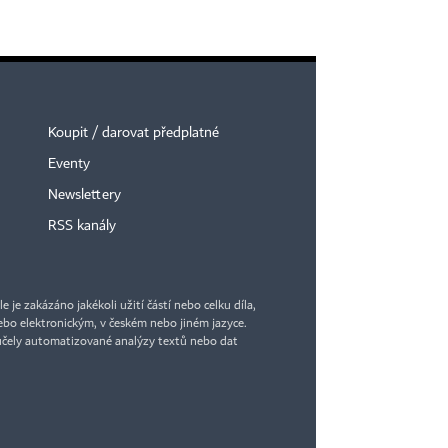
Koupit / darovat předplatné
Eventy
Newslettery
RSS kanály
je zakázáno jakékoli užití částí nebo celku díla,
bo elektronickým, v českém nebo jiném jazyce.
účely automatizované analýzy textů nebo dat