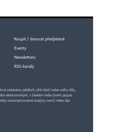
Koupit / darovat předplatné
Eventy
Newslettery
RSS kanály
je zakázáno jakékoli užití částí nebo celku díla,
bo elektronickým, v českém nebo jiném jazyce.
účely automatizované analýzy textů nebo dat