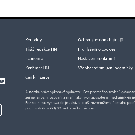
Kontakty
Ochrana osobních údajů
Tiráž redakce HN
Prohlášení o cookies
Economia
Nastavení soukromí
Kariéra v HN
Všeobecné smluvní podmínky
Ceník inzerce
Autorská práva vykonává vydavatel. Bez písemného svolení vydavatele 
zejména rozmnožování a šíření jakýmkoli způsobem, mechanickým ne
Bez souhlasu vydavatele je zakázáno též rozmnožování obsahu pro 
podle ustanovení § 39c autorského zákona.