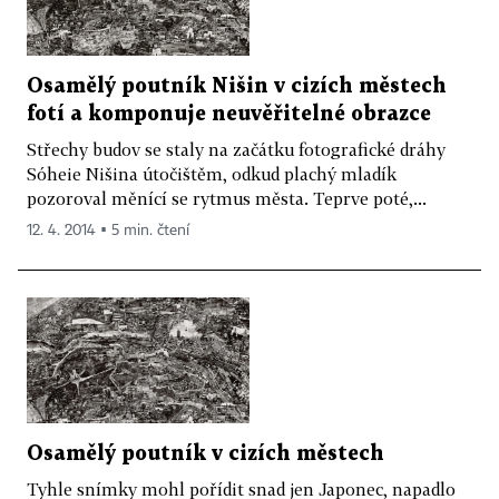
Osamělý poutník Nišin v cizích městech
fotí a komponuje neuvěřitelné obrazce
Střechy budov se staly na začátku fotografické dráhy
Sóheie Nišina útočištěm, odkud plachý mladík
pozoroval měnící se rytmus města. Teprve poté,...
12. 4. 2014 ▪ 5 min. čtení
Osamělý poutník v cizích městech
Tyhle snímky mohl pořídit snad jen Japonec, napadlo