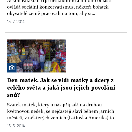
Ačkoli Pákistán trpí nestabilitou a mnoho oblastí
ovládá sociální konzervatismus, někteří bohatší
obyvatelé země pracovali na tom, aby si...
15. 7. 2014
Den matek. Jak se vidí matky a dcery z
celého světa a jaká jsou jejich povolání
snů?
Svátek matek, který u nás připadá na druhou
květnovou neděli, se nejčastěji slaví během jarních
měsíců, v některých zemích (Latinská Amerika) to...
15. 5. 2014