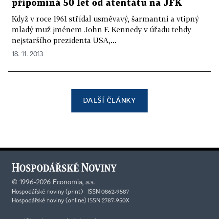
připomíná 50 let od atentátu na JFK
Když v roce 1961 střídal usměvavý, šarmantní a vtipný
mladý muž jménem John F. Kennedy v úřadu tehdy
nejstaršího prezidenta USA,...
18. 11. 2013
DALŠÍ ČLÁNKY
©
1996-2026
Economia, a.s.
Hospodářské noviny (print) ISSN 0862-9587
Hospodářské noviny (online) ISSN 2787-950X