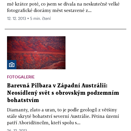
mě krátce poté, co jsem se dívala na neskutečně velké
fotografické diorámy měst sestavené z...
12. 12. 2013 ▪ 5 min. čtení
FOTOGALERIE
Barevná Pilbara v Západní Austrálii:
Neosídlený svět s obrovským podzemním
bohatstvím
Diamanty, zlato a uran, to je podle geologů z většiny
stále skryté bohatství severní Austrálie. Pětina území
patří Aboridžincům, kteří spolu s...
26. 12. 2013