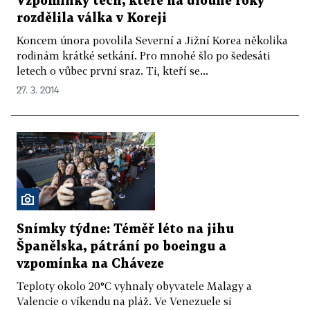
Vzpomínky těch, které na dlouhé roky
rozdělila válka v Koreji
Koncem února povolila Severní a Jižní Korea několika
rodinám krátké setkání. Pro mnohé šlo po šedesáti
letech o vůbec první sraz. Ti, kteří se...
27. 3. 2014
Snímky týdne: Téměř léto na jihu
Španělska, pátrání po boeingu a
vzpomínka na Cháveze
Teploty okolo 20°C vyhnaly obyvatele Malagy a
Valencie o víkendu na pláž. Ve Venezuele si