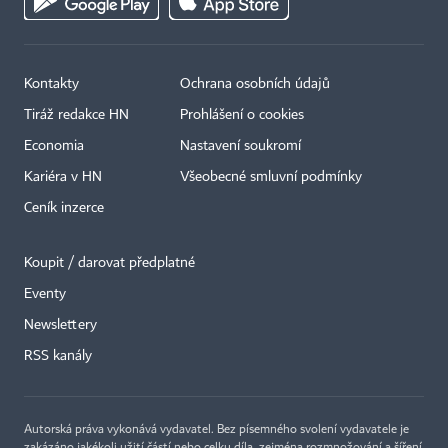
Kontakty
Ochrana osobních údajů
Tiráž redakce HN
Prohlášení o cookies
Economia
Nastavení soukromí
Kariéra v HN
Všeobecné smluvní podmínky
Ceník inzerce
Koupit / darovat předplatné
Eventy
Newslettery
RSS kanály
Autorská práva vykonává vydavatel. Bez písemného svolení vydavatele je
zakázáno jakékoli užití částí nebo celku díla, zejména rozmnožování a šíření