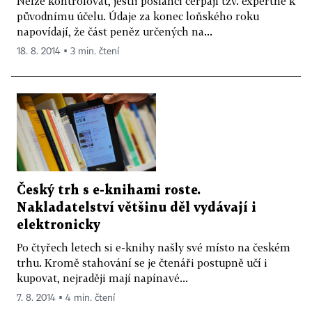
Nelze kontrolovat, jestli poslanci čerpají tzv. expertné k
původnímu účelu. Údaje za konec loňského roku
napovídají, že část peněz určených na...
18. 8. 2014 ▪ 3 min. čtení
Český trh s e-knihami roste.
Nakladatelství většinu děl vydávají i
elektronicky
Po čtyřech letech si e-knihy našly své místo na českém
trhu. Kromě stahování se je čtenáři postupně učí i
kupovat, nejraději mají napínavé...
7. 8. 2014 ▪ 4 min. čtení