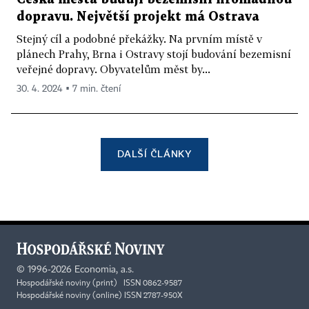
dopravu. Největší projekt má Ostrava
Stejný cíl a podobné překážky. Na prvním místě v
plánech Prahy, Brna i Ostravy stojí budování bezemisní
veřejné dopravy. Obyvatelům měst by...
30. 4. 2024 ▪ 7 min. čtení
DALŠÍ ČLÁNKY
©
1996-2026
Economia, a.s.
Hospodářské noviny (print) ISSN 0862-9587
Hospodářské noviny (online) ISSN 2787-950X