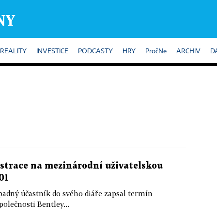
REALITY
INVESTICE
PODCASTY
HRY
PročNe
ARCHIV
D
istrace na mezinárodní uživatelskou
01
řípadný účastník do svého diáře zapsal termín
olečnosti Bentley...