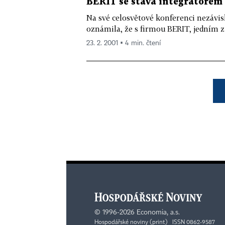
BERIT se stává integrátorem 
Na své celosvětové konferenci nezávisl
oznámila, že s firmou BERIT, jedním z 
23. 2. 2001 ▪ 4 min. čtení
©
1996-2026
Economia, a.s.
Hospodářské noviny (print) ISSN 0862-9587