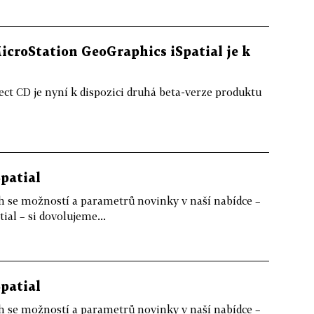
icroStation GeoGraphics iSpatial je k
ct CD je nyní k dispozici druhá beta-verze produktu
patial
h se možností a parametrů novinky v naší nabídce –
al – si dovolujeme...
patial
h se možností a parametrů novinky v naší nabídce –