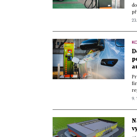
do
př
23.
KO
D
p
a
Pr
fi
re
9.
N
v