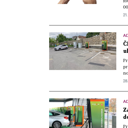
fo
00
21.
A
Č
u
Pr
pr
no
28.
A
Z
d
Pr