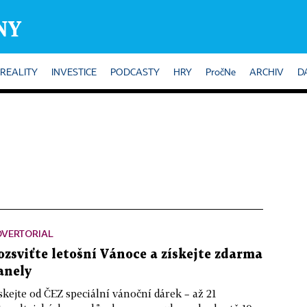
REALITY
INVESTICE
PODCASTY
HRY
PročNe
ARCHIV
D
DVERTORIAL
ozsviťte letošní Vánoce a získejte zdarma
anely
skejte od ČEZ speciální vánoční dárek – až 21