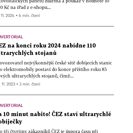
tovoltaických panelů zdarma a poukaz v hodnotě 10
0 Kč na iPad z e‑shopu...
 11. 2024 ▪ 6 min. čtení
DVERTORIAL
EZ na konci roku 2024 nabídne 110
ltrarychlých stojanů
ovozovatel nejvýkonnější české sítě dobíjecích stanic
o elektromobily postaví do konce příštího roku 85
vých ultrarychlých stojanů, čímž...
 11. 2023 ▪ 3 min. čtení
DVERTORIAL
a 10 minut nabito! ČEZ staví ultrarychlé
obíječky
o tři čtvrtiny zákazníků ČEZ je úspora času při