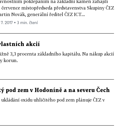
avnostním poklepáním na základní kámen zahájili
. července místopředseda představenstva Skupiny ČEZ
rtin Novák, generální ředitel ČEZ ICT...
 7. 2017 ▪ 3 min. čtení
vlastních akcií
ižně 3,3 procenta základního kapitálu. Na nákup akcií
dy korun.
tý pod zem v Hodoníně a na severu Čech
 ukládání oxidu uhličitého pod zem plánuje ČEZ v