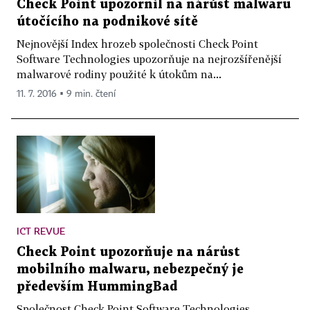
Check Point upozornil na nárůst malwaru
útočícího na podnikové sítě
Nejnovější Index hrozeb společnosti Check Point
Software Technologies upozorňuje na nejrozšířenější
malwarové rodiny použité k útokům na...
11. 7. 2016 ▪ 9 min. čtení
ICT REVUE
Check Point upozorňuje na nárůst
mobilního malwaru, nebezpečný je
především HummingBad
Společnost Check Point Software Technologies,