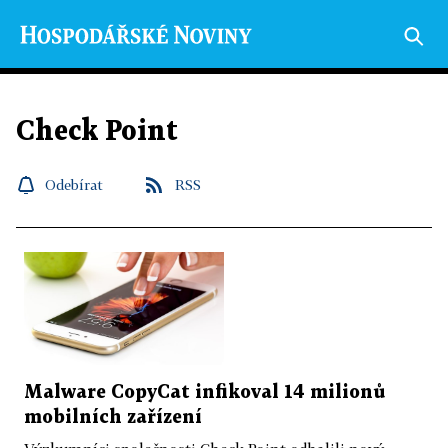
Check Point
Odebírat
RSS
Malware CopyCat infikoval 14 milionů
mobilních zařízení